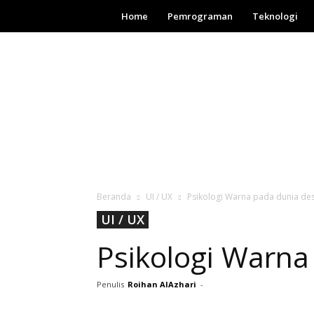
Dutormasi
Home
Pemrograman
Teknologi
Beranda
UI / UX
Psikologi Warna pada dunia de
UI / UX
Psikologi Warna
Penulis
Roihan AlAzhari
-