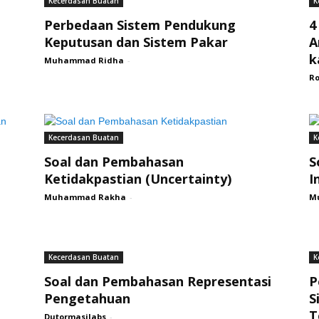
Kecerdasan Buatan
K
Perbedaan Sistem Pendukung
4
Keputusan dan Sistem Pakar
A
k
Muhammad Ridha
-
Ro
Kecerdasan Buatan
K
Soal dan Pembahasan
S
Ketidakpastian (Uncertainty)
I
Muhammad Rakha
-
M
Kecerdasan Buatan
K
Soal dan Pembahasan Representasi
P
Pengetahuan
S
T
Dutormasilabs
-