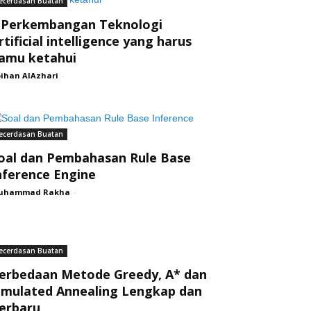
ecerdasan Buatan
 Perkembangan Teknologi
rtificial intelligence yang harus
amu ketahui
ihan AlAzhari
-
ecerdasan Buatan
oal dan Pembahasan Rule Base
nference Engine
uhammad Rakha
-
ecerdasan Buatan
erbedaan Metode Greedy, A* dan
imulated Annealing Lengkap dan
erbaru