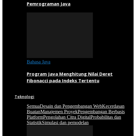
Pemrograman Java
Bahasa Java
Program Java Menghitung Nilai Deret
Fibonacci pada Indeks Tertentu
Teknologi
Semua
Desain dan Pengembangan Web
Kecerdasan
Buatan
Manajemen Proyek
Pengembangan Berbasis
Platform
Pengolahan Citra Digital
Probabilitas dan
Statistik
Simulasi dan pemodelan