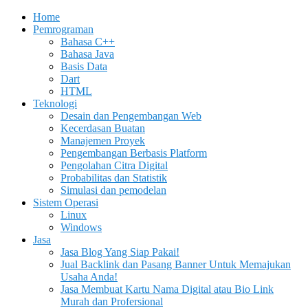
Home
Pemrograman
Bahasa C++
Bahasa Java
Basis Data
Dart
HTML
Teknologi
Desain dan Pengembangan Web
Kecerdasan Buatan
Manajemen Proyek
Pengembangan Berbasis Platform
Pengolahan Citra Digital
Probabilitas dan Statistik
Simulasi dan pemodelan
Sistem Operasi
Linux
Windows
Jasa
Jasa Blog Yang Siap Pakai!
Jual Backlink dan Pasang Banner Untuk Memajukan
Usaha Anda!
Jasa Membuat Kartu Nama Digital atau Bio Link
Murah dan Profersional