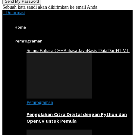
Sebuah kata sandi akan dikirimkan ke email Anda.
Dutormasi
Home
Pemrograman
Semua
Bahasa C++
Bahasa Java
Basis Data
Dart
HTML
Pemrograman
Pengolahan Citra Digital dengan Python dan
OpenCV untuk Pemula