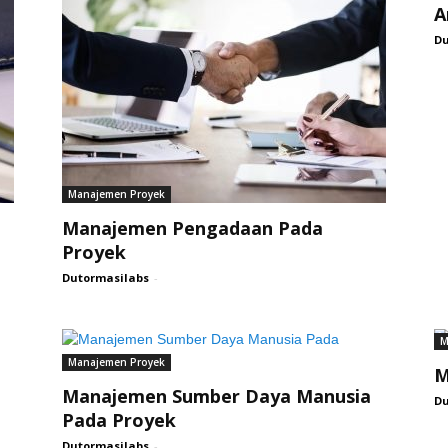
A
Du
Manajemen Proyek
Manajemen Pengadaan Pada
Proyek
Dutormasilabs
-
M
Manajemen Proyek
M
Manajemen Sumber Daya Manusia
Du
Pada Proyek
Dutormasilabs
-