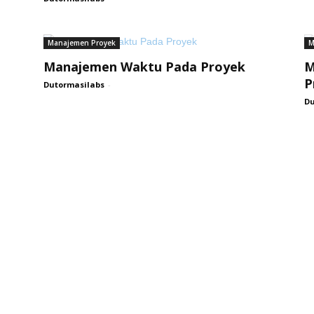
Manajemen Proyek
M
Manajemen Waktu Pada Proyek
M
P
Dutormasilabs
-
Du