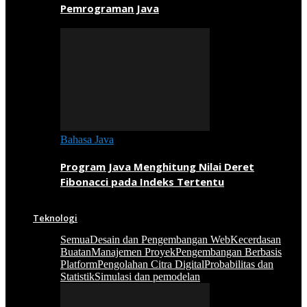
Pemrograman Java
Bahasa Java
Program Java Menghitung Nilai Deret
Fibonacci pada Indeks Tertentu
Teknologi
Semua
Desain dan Pengembangan Web
Kecerdasan
Buatan
Manajemen Proyek
Pengembangan Berbasis
Platform
Pengolahan Citra Digital
Probabilitas dan
Statistik
Simulasi dan pemodelan