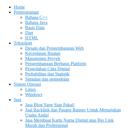
Home
Pemrograman
Bahasa C++
Bahasa Java
Basis Data
Dart
HTML
Teknologi
Desain dan Pengembangan Web
Kecerdasan Buatan
Manajemen Proyek
Pengembangan Berbasis Platform
Pengolahan Citra Digital
Probabilitas dan Statistik
Simulasi dan pemodelan
Sistem Operasi
Linux
Windows
Jasa
Jasa Blog Yang Siap Pakai!
Jual Backlink dan Pasang Banner Untuk Memajukan
Usaha Anda!
Jasa Membuat Kartu Nama Digital atau Bio Link
Murah dan Profersional