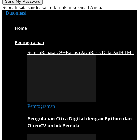
Sebuah kata sandi akan dikirimkan ke email Anda.
Dutormasi
Home
Pemrograman
Semua
Bahasa C++
Bahasa Java
Basis Data
Dart
HTML
Pemrograman
Pengolahan Citra Digital dengan Python dan
OpenCV untuk Pemula