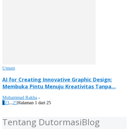
Umum
AI for Creating Innovative Graphic Design:
Membuka Pintu Menuju Kreativitas Tanpa...
Muhammad Rakha
-
1
2
3
...
25
Halaman 1 dari 25
Tentang DutormasiBlog