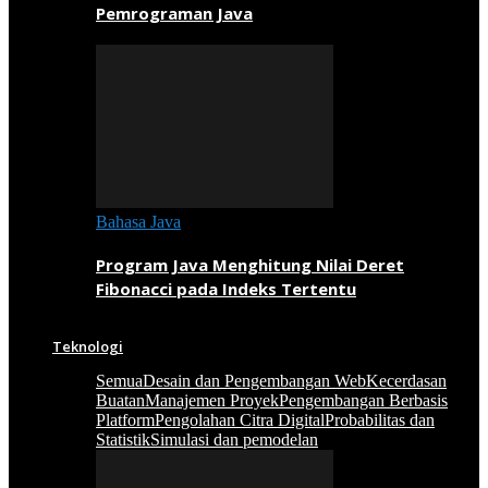
Pemrograman Java
Bahasa Java
Program Java Menghitung Nilai Deret
Fibonacci pada Indeks Tertentu
Teknologi
Semua
Desain dan Pengembangan Web
Kecerdasan
Buatan
Manajemen Proyek
Pengembangan Berbasis
Platform
Pengolahan Citra Digital
Probabilitas dan
Statistik
Simulasi dan pemodelan