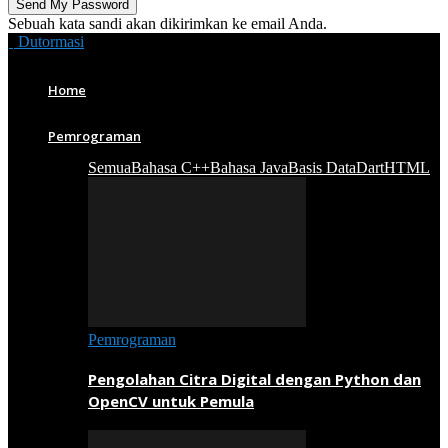
Sebuah kata sandi akan dikirimkan ke email Anda.
Dutormasi
Home
Pemrograman
Semua
Bahasa C++
Bahasa Java
Basis Data
Dart
HTML
Pemrograman
Pengolahan Citra Digital dengan Python dan
OpenCV untuk Pemula