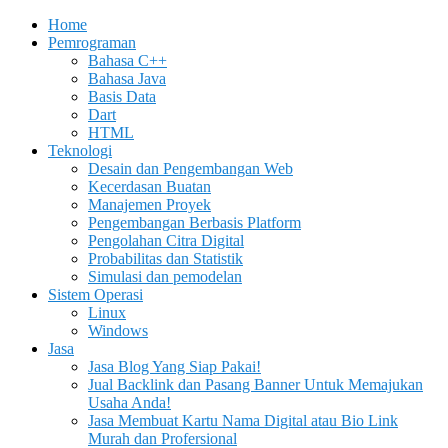
Home
Pemrograman
Bahasa C++
Bahasa Java
Basis Data
Dart
HTML
Teknologi
Desain dan Pengembangan Web
Kecerdasan Buatan
Manajemen Proyek
Pengembangan Berbasis Platform
Pengolahan Citra Digital
Probabilitas dan Statistik
Simulasi dan pemodelan
Sistem Operasi
Linux
Windows
Jasa
Jasa Blog Yang Siap Pakai!
Jual Backlink dan Pasang Banner Untuk Memajukan
Usaha Anda!
Jasa Membuat Kartu Nama Digital atau Bio Link
Murah dan Profersional