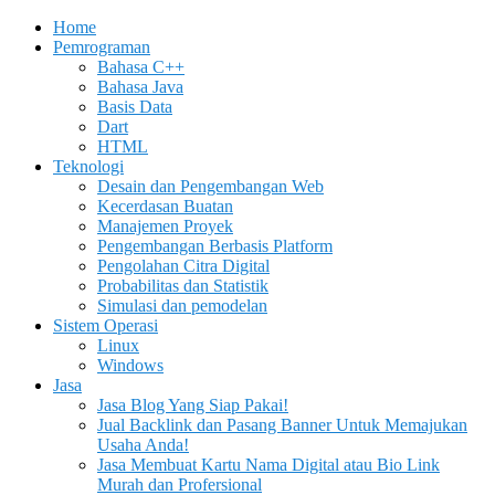
Home
Pemrograman
Bahasa C++
Bahasa Java
Basis Data
Dart
HTML
Teknologi
Desain dan Pengembangan Web
Kecerdasan Buatan
Manajemen Proyek
Pengembangan Berbasis Platform
Pengolahan Citra Digital
Probabilitas dan Statistik
Simulasi dan pemodelan
Sistem Operasi
Linux
Windows
Jasa
Jasa Blog Yang Siap Pakai!
Jual Backlink dan Pasang Banner Untuk Memajukan
Usaha Anda!
Jasa Membuat Kartu Nama Digital atau Bio Link
Murah dan Profersional