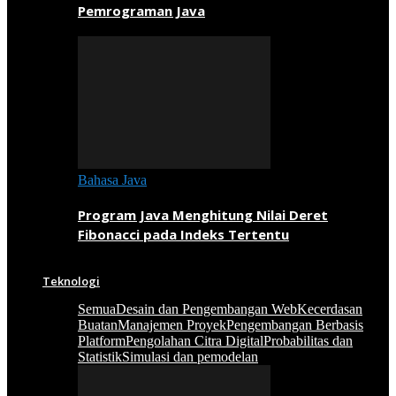
Pemrograman Java
Bahasa Java
Program Java Menghitung Nilai Deret
Fibonacci pada Indeks Tertentu
Teknologi
Semua
Desain dan Pengembangan Web
Kecerdasan
Buatan
Manajemen Proyek
Pengembangan Berbasis
Platform
Pengolahan Citra Digital
Probabilitas dan
Statistik
Simulasi dan pemodelan