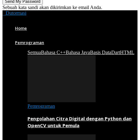
Sebuah kata sandi akan dikirimkan ke email Anda.
Dutormasi
Home
Pemrograman
Semua
Bahasa C++
Bahasa Java
Basis Data
Dart
HTML
Pemrograman
Pengolahan Citra Digital dengan Python dan
OpenCV untuk Pemula