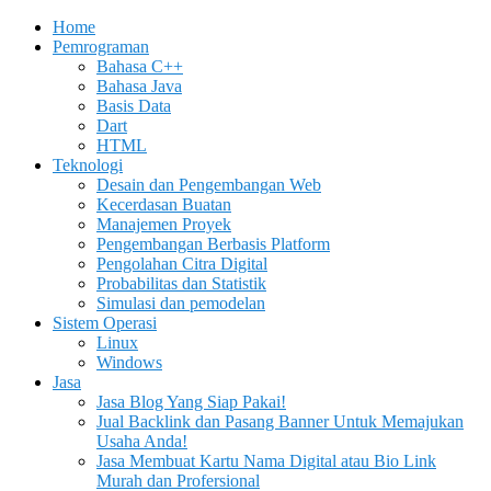
Home
Pemrograman
Bahasa C++
Bahasa Java
Basis Data
Dart
HTML
Teknologi
Desain dan Pengembangan Web
Kecerdasan Buatan
Manajemen Proyek
Pengembangan Berbasis Platform
Pengolahan Citra Digital
Probabilitas dan Statistik
Simulasi dan pemodelan
Sistem Operasi
Linux
Windows
Jasa
Jasa Blog Yang Siap Pakai!
Jual Backlink dan Pasang Banner Untuk Memajukan
Usaha Anda!
Jasa Membuat Kartu Nama Digital atau Bio Link
Murah dan Profersional