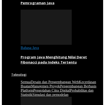
Pemrograman Java
Bahasa Java
Program Java Menghitung Nilai Deret
Fibonacci pada Indeks Tertentu
Teknologi
Semua
Desain dan Pengembangan Web
Kecerdasan
Buatan
Manajemen Proyek
Pengembangan Berbasis
Platform
Pengolahan Citra Digital
Probabilitas dan
Statistik
Simulasi dan pemodelan