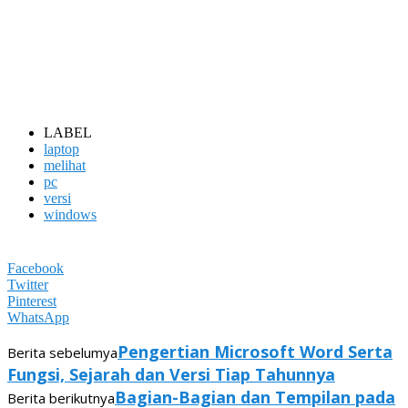
LABEL
laptop
melihat
pc
versi
windows
Facebook
Twitter
Pinterest
WhatsApp
Pengertian Microsoft Word Serta
Berita sebelumya
Fungsi, Sejarah dan Versi Tiap Tahunnya
Bagian-Bagian dan Tempilan pada
Berita berikutnya