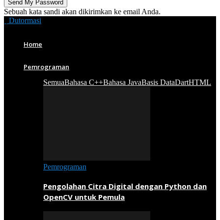
Sebuah kata sandi akan dikirimkan ke email Anda.
Dutormasi
Home
Pemrograman
Semua
Bahasa C++
Bahasa Java
Basis Data
Dart
HTML
Pemrograman
Pengolahan Citra Digital dengan Python dan
OpenCV untuk Pemula