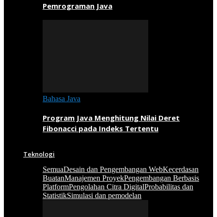
Pemrograman Java
Bahasa Java
Program Java Menghitung Nilai Deret
Fibonacci pada Indeks Tertentu
Teknologi
Semua
Desain dan Pengembangan Web
Kecerdasan
Buatan
Manajemen Proyek
Pengembangan Berbasis
Platform
Pengolahan Citra Digital
Probabilitas dan
Statistik
Simulasi dan pemodelan