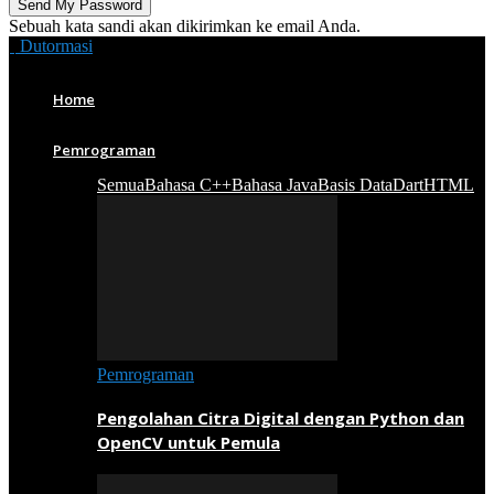
Sebuah kata sandi akan dikirimkan ke email Anda.
Dutormasi
Home
Pemrograman
Semua
Bahasa C++
Bahasa Java
Basis Data
Dart
HTML
Pemrograman
Pengolahan Citra Digital dengan Python dan
OpenCV untuk Pemula