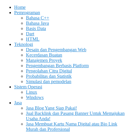
Home
Pemrograman
Bahasa C++
Bahasa Java
Basis Data
Dart
HTML
Teknologi
Desain dan Pengembangan Web
Kecerdasan Buatan
Manajemen Proyek
Pengembangan Berbasis Platform
Pengolahan Citra Digital
Probabilitas dan Statistik
Simulasi dan pemodelan
Sistem Operasi
Linux
Windows
Jasa
Jasa Blog Yang Siap Pakai!
Jual Backlink dan Pasang Banner Untuk Memajukan
Usaha Anda!
Jasa Membuat Kartu Nama Digital atau Bio Link
Murah dan Profersional