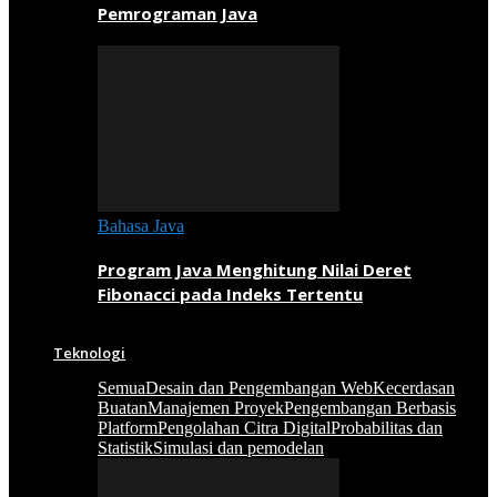
Pemrograman Java
Bahasa Java
Program Java Menghitung Nilai Deret
Fibonacci pada Indeks Tertentu
Teknologi
Semua
Desain dan Pengembangan Web
Kecerdasan
Buatan
Manajemen Proyek
Pengembangan Berbasis
Platform
Pengolahan Citra Digital
Probabilitas dan
Statistik
Simulasi dan pemodelan