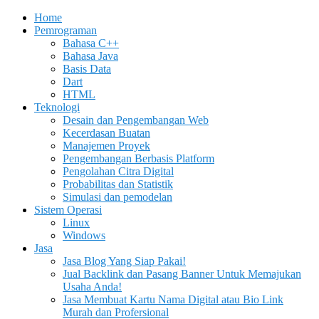
Home
Pemrograman
Bahasa C++
Bahasa Java
Basis Data
Dart
HTML
Teknologi
Desain dan Pengembangan Web
Kecerdasan Buatan
Manajemen Proyek
Pengembangan Berbasis Platform
Pengolahan Citra Digital
Probabilitas dan Statistik
Simulasi dan pemodelan
Sistem Operasi
Linux
Windows
Jasa
Jasa Blog Yang Siap Pakai!
Jual Backlink dan Pasang Banner Untuk Memajukan
Usaha Anda!
Jasa Membuat Kartu Nama Digital atau Bio Link
Murah dan Profersional