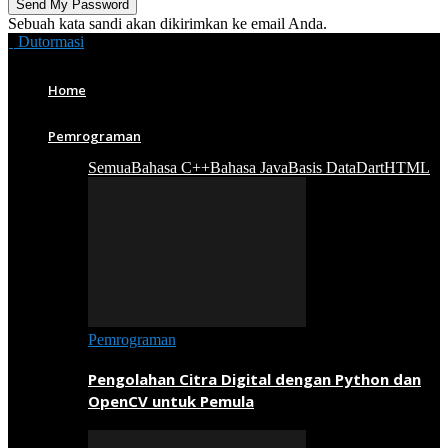
Sebuah kata sandi akan dikirimkan ke email Anda.
Dutormasi
Home
Pemrograman
Semua
Bahasa C++
Bahasa Java
Basis Data
Dart
HTML
Pemrograman
Pengolahan Citra Digital dengan Python dan
OpenCV untuk Pemula