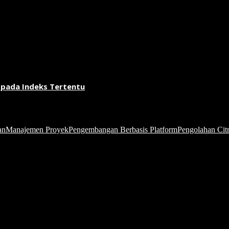
 pada Indeks Tertentu
an
Manajemen Proyek
Pengembangan Berbasis Platform
Pengolahan Citr