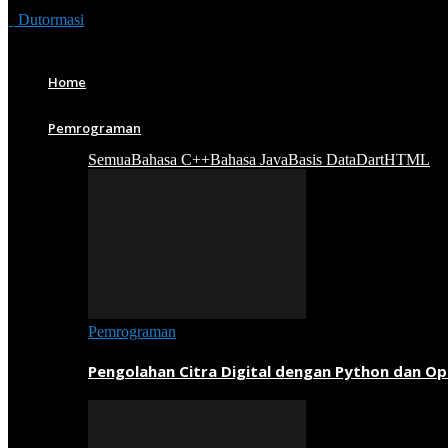
Dutormasi
Home
Pemrograman
Semua
Bahasa C++
Bahasa Java
Basis Data
Dart
HTML
Pemrograman
Pengolahan Citra Digital dengan Python dan O