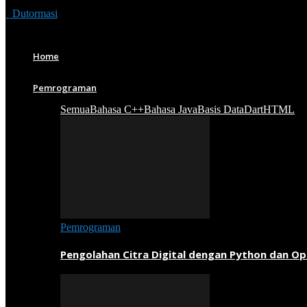
Dutormasi
Home
Pemrograman
Semua
Bahasa C++
Bahasa Java
Basis Data
Dart
HTML
Pemrograman
Pengolahan Citra Digital dengan Python dan O