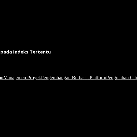
 pada Indeks Tertentu
an
Manajemen Proyek
Pengembangan Berbasis Platform
Pengolahan Citr