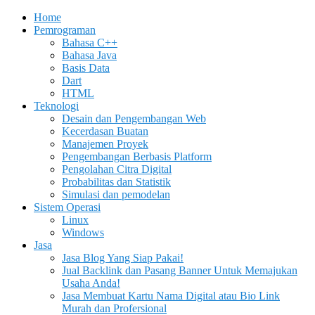
Home
Pemrograman
Bahasa C++
Bahasa Java
Basis Data
Dart
HTML
Teknologi
Desain dan Pengembangan Web
Kecerdasan Buatan
Manajemen Proyek
Pengembangan Berbasis Platform
Pengolahan Citra Digital
Probabilitas dan Statistik
Simulasi dan pemodelan
Sistem Operasi
Linux
Windows
Jasa
Jasa Blog Yang Siap Pakai!
Jual Backlink dan Pasang Banner Untuk Memajukan
Usaha Anda!
Jasa Membuat Kartu Nama Digital atau Bio Link
Murah dan Profersional