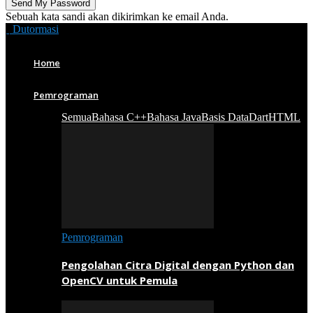
Sebuah kata sandi akan dikirimkan ke email Anda.
Dutormasi
Home
Pemrograman
Semua
Bahasa C++
Bahasa Java
Basis Data
Dart
HTML
Pemrograman
Pengolahan Citra Digital dengan Python dan
OpenCV untuk Pemula