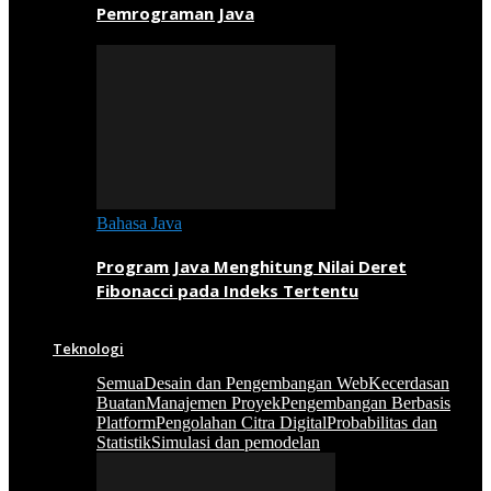
Pemrograman Java
Bahasa Java
Program Java Menghitung Nilai Deret
Fibonacci pada Indeks Tertentu
Teknologi
Semua
Desain dan Pengembangan Web
Kecerdasan
Buatan
Manajemen Proyek
Pengembangan Berbasis
Platform
Pengolahan Citra Digital
Probabilitas dan
Statistik
Simulasi dan pemodelan