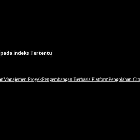
 pada Indeks Tertentu
an
Manajemen Proyek
Pengembangan Berbasis Platform
Pengolahan Citr