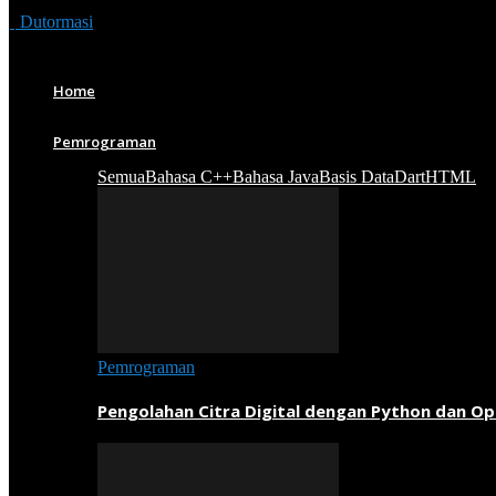
Dutormasi
Home
Pemrograman
Semua
Bahasa C++
Bahasa Java
Basis Data
Dart
HTML
Pemrograman
Pengolahan Citra Digital dengan Python dan O