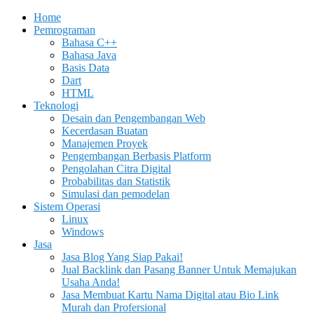
Home
Pemrograman
Bahasa C++
Bahasa Java
Basis Data
Dart
HTML
Teknologi
Desain dan Pengembangan Web
Kecerdasan Buatan
Manajemen Proyek
Pengembangan Berbasis Platform
Pengolahan Citra Digital
Probabilitas dan Statistik
Simulasi dan pemodelan
Sistem Operasi
Linux
Windows
Jasa
Jasa Blog Yang Siap Pakai!
Jual Backlink dan Pasang Banner Untuk Memajukan
Usaha Anda!
Jasa Membuat Kartu Nama Digital atau Bio Link
Murah dan Profersional