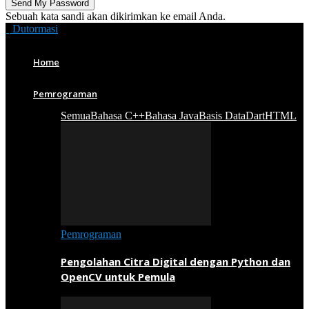
Sebuah kata sandi akan dikirimkan ke email Anda.
Dutormasi
Home
Pemrograman
Semua
Bahasa C++
Bahasa Java
Basis Data
Dart
HTML
Pemrograman
Pengolahan Citra Digital dengan Python dan
OpenCV untuk Pemula