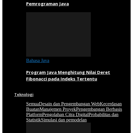
Pemrograman Java
Bahasa Java
Program Java Menghitung Nilai Deret
Fibonacci pada Indeks Tertentu
Teknologi
Semua
Desain dan Pengembangan Web
Kecerdasan
Buatan
Manajemen Proyek
Pengembangan Berbasis
Platform
Pengolahan Citra Digital
Probabilitas dan
Statistik
Simulasi dan pemodelan