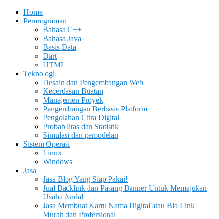
Home
Pemrograman
Bahasa C++
Bahasa Java
Basis Data
Dart
HTML
Teknologi
Desain dan Pengembangan Web
Kecerdasan Buatan
Manajemen Proyek
Pengembangan Berbasis Platform
Pengolahan Citra Digital
Probabilitas dan Statistik
Simulasi dan pemodelan
Sistem Operasi
Linux
Windows
Jasa
Jasa Blog Yang Siap Pakai!
Jual Backlink dan Pasang Banner Untuk Memajukan
Usaha Anda!
Jasa Membuat Kartu Nama Digital atau Bio Link
Murah dan Profersional