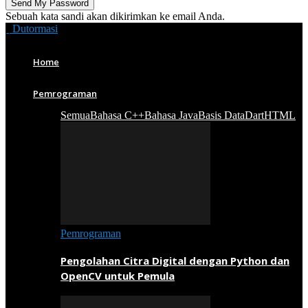
Sebuah kata sandi akan dikirimkan ke email Anda.
Dutormasi
Home
Pemrograman
Semua
Bahasa C++
Bahasa Java
Basis Data
Dart
HTML
Pemrograman
Pengolahan Citra Digital dengan Python dan
OpenCV untuk Pemula