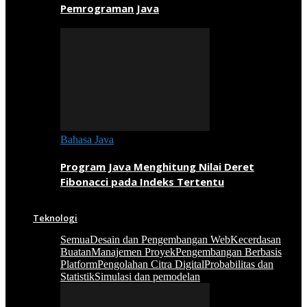
Pemrograman Java
Bahasa Java
Program Java Menghitung Nilai Deret
Fibonacci pada Indeks Tertentu
Teknologi
Semua
Desain dan Pengembangan Web
Kecerdasan
Buatan
Manajemen Proyek
Pengembangan Berbasis
Platform
Pengolahan Citra Digital
Probabilitas dan
Statistik
Simulasi dan pemodelan