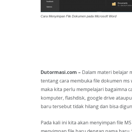
Cara Menyimpan File Dokumen pada Microsoft Word
Dutormasi.com –
Dalam materi belajar 
tentang cara membuka file dokumen ms w
maka kita perlu mempelajari bagaimna c
komputer, flashdisk, google drive atau
baru tersebut tidak hilang dan bisa digu
Pada kali ini kita akan menyimpan file M
menyimpan file baru dengan nama baru. S