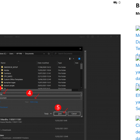
0
B
M