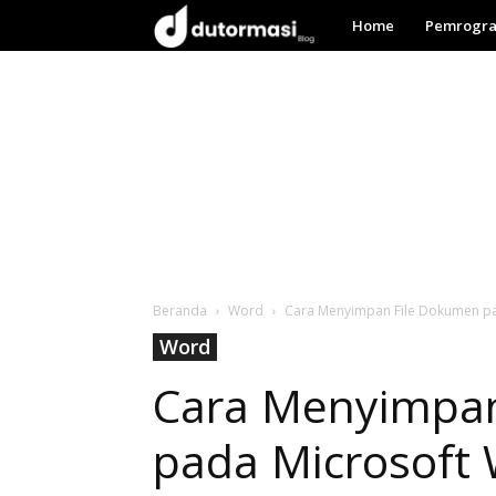
Dutormasi
Home
Pemrogr
Beranda
Word
Cara Menyimpan File Dokumen p
Word
Cara Menyimpan
pada Microsoft