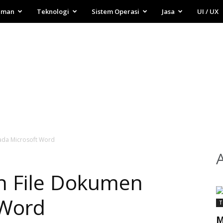
aman
Teknologi
Sistem Operasi
Jasa
UI / UX
ada Microsoft Word
 File Dokumen
 Word
T
M