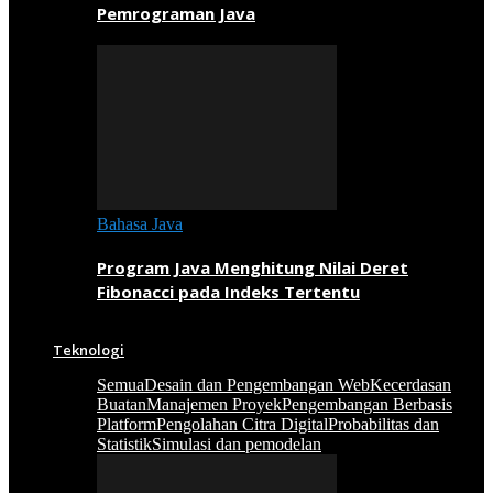
Pemrograman Java
Bahasa Java
Program Java Menghitung Nilai Deret
Fibonacci pada Indeks Tertentu
Teknologi
Semua
Desain dan Pengembangan Web
Kecerdasan
Buatan
Manajemen Proyek
Pengembangan Berbasis
Platform
Pengolahan Citra Digital
Probabilitas dan
Statistik
Simulasi dan pemodelan