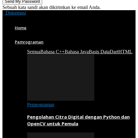
Sebuah kata sandi akan dikirimkan ke email Anda.
Dutormasi
Home
Pemrograman
Semua
Bahasa C++
Bahasa Java
Basis Data
Dart
HTML
Pemrograman
Pengolahan Citra Digital dengan Python dan
OpenCV untuk Pemula