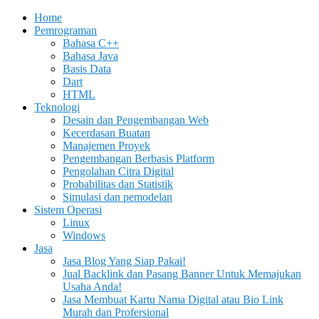
Home
Pemrograman
Bahasa C++
Bahasa Java
Basis Data
Dart
HTML
Teknologi
Desain dan Pengembangan Web
Kecerdasan Buatan
Manajemen Proyek
Pengembangan Berbasis Platform
Pengolahan Citra Digital
Probabilitas dan Statistik
Simulasi dan pemodelan
Sistem Operasi
Linux
Windows
Jasa
Jasa Blog Yang Siap Pakai!
Jual Backlink dan Pasang Banner Untuk Memajukan
Usaha Anda!
Jasa Membuat Kartu Nama Digital atau Bio Link
Murah dan Profersional