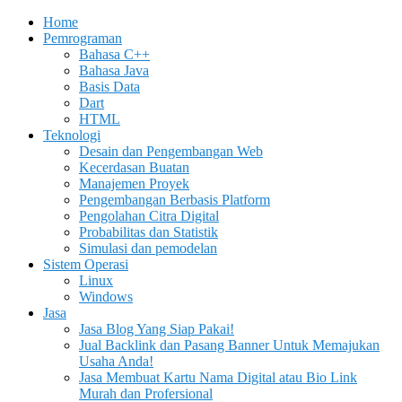
Home
Pemrograman
Bahasa C++
Bahasa Java
Basis Data
Dart
HTML
Teknologi
Desain dan Pengembangan Web
Kecerdasan Buatan
Manajemen Proyek
Pengembangan Berbasis Platform
Pengolahan Citra Digital
Probabilitas dan Statistik
Simulasi dan pemodelan
Sistem Operasi
Linux
Windows
Jasa
Jasa Blog Yang Siap Pakai!
Jual Backlink dan Pasang Banner Untuk Memajukan
Usaha Anda!
Jasa Membuat Kartu Nama Digital atau Bio Link
Murah dan Profersional