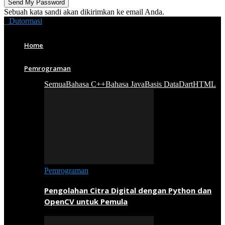
Sebuah kata sandi akan dikirimkan ke email Anda.
Dutormasi
Home
Pemrograman
Semua
Bahasa C++
Bahasa Java
Basis Data
Dart
HTML
Pemrograman
Pengolahan Citra Digital dengan Python dan
OpenCV untuk Pemula