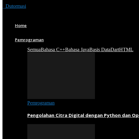
Dutormasi
Home
Pemrograman
Semua
Bahasa C++
Bahasa Java
Basis Data
Dart
HTML
Pemrograman
Pengolahan Citra Digital dengan Python dan O