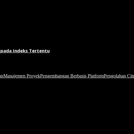
 pada Indeks Tertentu
an
Manajemen Proyek
Pengembangan Berbasis Platform
Pengolahan Citr