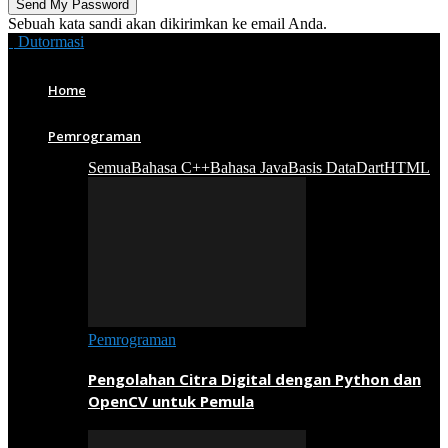
Sebuah kata sandi akan dikirimkan ke email Anda.
Dutormasi
Home
Pemrograman
Semua
Bahasa C++
Bahasa Java
Basis Data
Dart
HTML
Pemrograman
Pengolahan Citra Digital dengan Python dan
OpenCV untuk Pemula