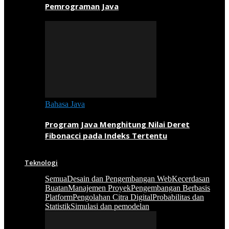
Pemrograman Java
Bahasa Java
Program Java Menghitung Nilai Deret
Fibonacci pada Indeks Tertentu
Teknologi
Semua
Desain dan Pengembangan Web
Kecerdasan
Buatan
Manajemen Proyek
Pengembangan Berbasis
Platform
Pengolahan Citra Digital
Probabilitas dan
Statistik
Simulasi dan pemodelan