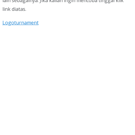
lain sebagainya. Jika kalian ingin mencoba tinggal klik
link diatas.
Logoturnament