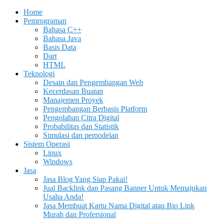
Home
Pemrograman
Bahasa C++
Bahasa Java
Basis Data
Dart
HTML
Teknologi
Desain dan Pengembangan Web
Kecerdasan Buatan
Manajemen Proyek
Pengembangan Berbasis Platform
Pengolahan Citra Digital
Probabilitas dan Statistik
Simulasi dan pemodelan
Sistem Operasi
Linux
Windows
Jasa
Jasa Blog Yang Siap Pakai!
Jual Backlink dan Pasang Banner Untuk Memajukan
Usaha Anda!
Jasa Membuat Kartu Nama Digital atau Bio Link
Murah dan Profersional