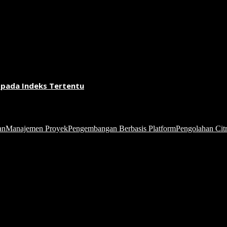
 pada Indeks Tertentu
an
Manajemen Proyek
Pengembangan Berbasis Platform
Pengolahan Citr