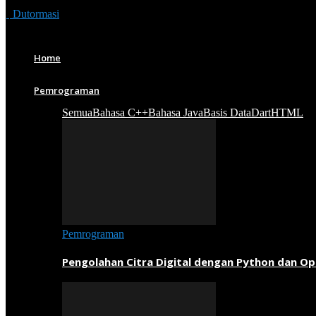
Dutormasi
Home
Pemrograman
Semua
Bahasa C++
Bahasa Java
Basis Data
Dart
HTML
Pemrograman
Pengolahan Citra Digital dengan Python dan O