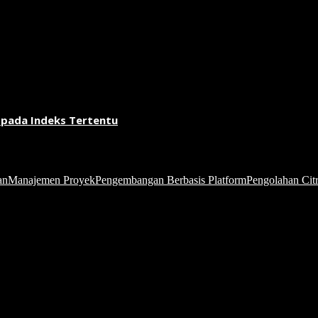
 pada Indeks Tertentu
an
Manajemen Proyek
Pengembangan Berbasis Platform
Pengolahan Citr