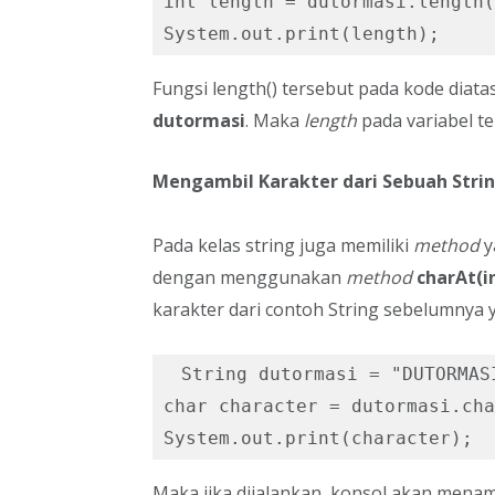
int length = dutormasi.length(
System.out.print(length);
Fungsi length() tersebut pada kode diata
dutormasi
. Maka
length
pada variabel t
Mengambil Karakter dari Sebuah Stri
Pada kelas string juga memiliki
method
y
dengan menggunakan
method
charAt(i
karakter dari contoh String sebelumnya 
 String dutormasi = "DUTORMASI
char character = dutormasi.cha
System.out.print(character);
Maka jika dijalankan, konsol akan menamp