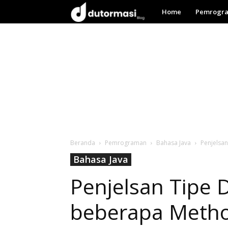
Dutormasi
Home
Pemrogr
Beranda
Pemrograman
Bahasa Java
Penjelsan
Bahasa Java
Penjelsan Tipe D
beberapa Metho