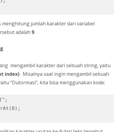
);

s menghitung jumlah karakter dari variabel
ersebut adalah
9
.
ng
ang mengambil karakter dari sebuah string, yaitu
nt index)
. Misalnya saat ingin mengambil sebuah
yaitu “Dutormasi”, kita bisa menggunakan kode:
";

rAt(8);

ilkan karakter urutan ke-9 dari teks tersebut,