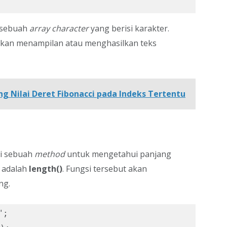
t sebuah
array character
yang berisi karakter.
 akan menampilan atau menghasilkan teks
 Nilai Deret Fibonacci pada Indeks Tertentu
ki sebuah
method
untuk mengetahui panjang
 adalah
length()
. Fungsi tersebut akan
ng.
;
