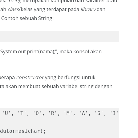
jek.
String
merupakan kumpulan dari karakter atau
uah
class
/kelas yang terdapat pada
library
dan
 Contoh sebuah String :
System.out.print(nama);”, maka konsol akan
eberapa
constructor
yang berfungsi untuk
ita akan membuat sebuah variabel string dengan
 'U', 'T', 'O', 'R', 'M', 'A', 'S', 'I'

dutormasichar);
