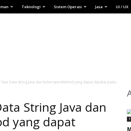
aman
Teknologi
Sistem Operasi
Jasa
UI / UX
 Tipe Data String Java dan beberapa Method yang dapat dipakai pada...
ata String Java dan
d yang dapat
T
M