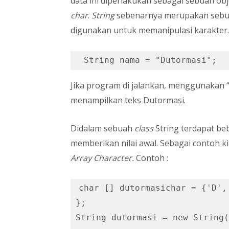
data ini diperlakukan sebagai sebuah ob
char
.
String
sebenarnya merupakan seb
digunakan untuk memanipulasi karakter.
 String nama = "Dutormasi"; 
Jika program di jalankan, menggunakan “
menampilkan teks Dutormasi.
Didalam sebuah
class
String terdapat b
memberikan nilai awal. Sebagai contoh k
Array Character.
Contoh :
char [] dutormasichar = {'D',
};

String dutormasi = new String(