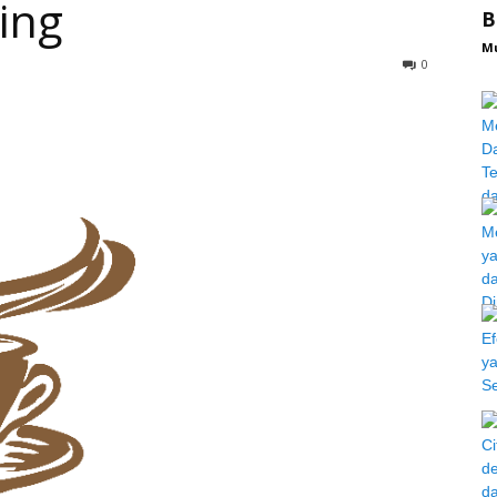
ing
B
M
0