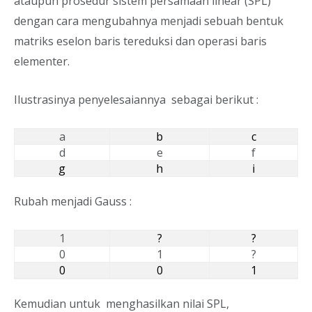
ataupun prosedur sistem persamaan linear (SPL)
dengan cara mengubahnya menjadi sebuah bentuk
matriks eselon baris tereduksi dan operasi baris
elementer.
Ilustrasinya penyelesaiannya sebagai berikut :
a
b
c
d
e
f
g
h
i
Rubah menjadi Gauss :
1
?
?
0
1
?
0
0
1
Kemudian untuk menghasilkan nilai SPL,