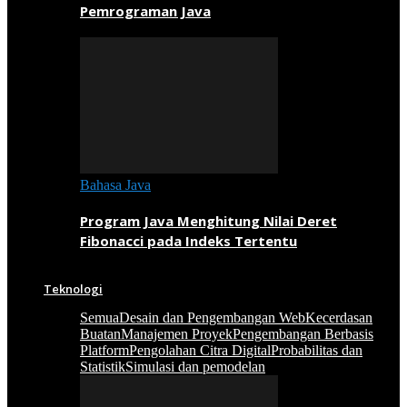
Pemrograman Java
Bahasa Java
Program Java Menghitung Nilai Deret
Fibonacci pada Indeks Tertentu
Teknologi
Semua
Desain dan Pengembangan Web
Kecerdasan
Buatan
Manajemen Proyek
Pengembangan Berbasis
Platform
Pengolahan Citra Digital
Probabilitas dan
Statistik
Simulasi dan pemodelan