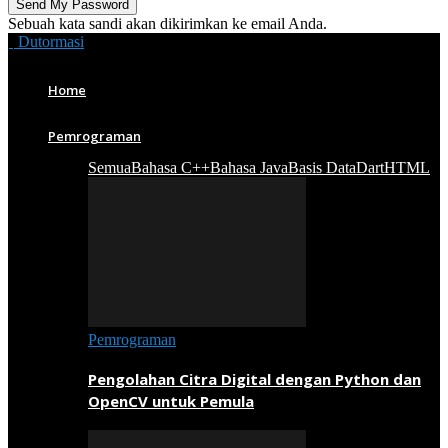
Sebuah kata sandi akan dikirimkan ke email Anda.
Dutormasi
Home
Pemrograman
Semua
Bahasa C++
Bahasa Java
Basis Data
Dart
HTML
Pemrograman
Pengolahan Citra Digital dengan Python dan
OpenCV untuk Pemula