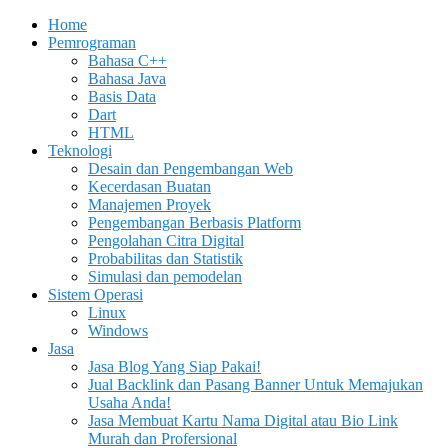
Home
Pemrograman
Bahasa C++
Bahasa Java
Basis Data
Dart
HTML
Teknologi
Desain dan Pengembangan Web
Kecerdasan Buatan
Manajemen Proyek
Pengembangan Berbasis Platform
Pengolahan Citra Digital
Probabilitas dan Statistik
Simulasi dan pemodelan
Sistem Operasi
Linux
Windows
Jasa
Jasa Blog Yang Siap Pakai!
Jual Backlink dan Pasang Banner Untuk Memajukan
Usaha Anda!
Jasa Membuat Kartu Nama Digital atau Bio Link
Murah dan Profersional