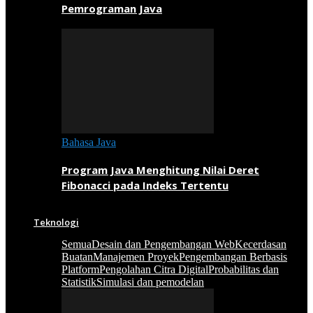
Pemrograman Java
Bahasa Java
Program Java Menghitung Nilai Deret
Fibonacci pada Indeks Tertentu
Teknologi
Semua
Desain dan Pengembangan Web
Kecerdasan
Buatan
Manajemen Proyek
Pengembangan Berbasis
Platform
Pengolahan Citra Digital
Probabilitas dan
Statistik
Simulasi dan pemodelan