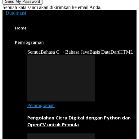
Sebuah kata sandi akan dikirimkan ke email Anda.
Dutormasi
Home
Pemrograman
Semua
Bahasa C++
Bahasa Java
Basis Data
Dart
HTML
Pemrograman
Pengolahan Citra Digital dengan Python dan
OpenCV untuk Pemula