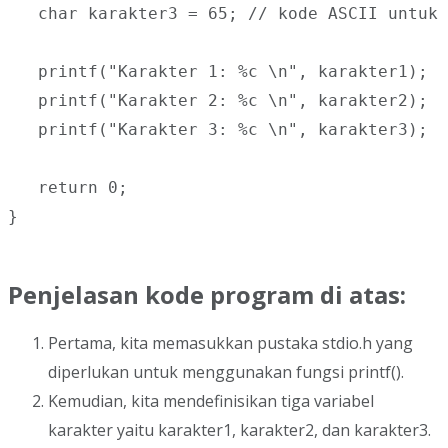
   char karakter3 = 65; // kode ASCII untuk 
   printf("Karakter 1: %c \n", karakter1);

   printf("Karakter 2: %c \n", karakter2);

   printf("Karakter 3: %c \n", karakter3);

   return 0;

}

Penjelasan kode program di atas:
Pertama, kita memasukkan pustaka stdio.h yang
diperlukan untuk menggunakan fungsi printf().
Kemudian, kita mendefinisikan tiga variabel
karakter yaitu karakter1, karakter2, dan karakter3.