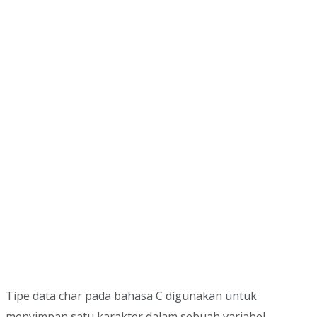
Tipe data char pada bahasa C digunakan untuk
menyimpan satu karakter dalam sebuah variabel.