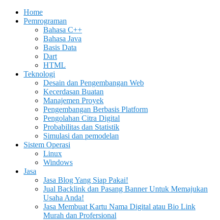
Home
Pemrograman
Bahasa C++
Bahasa Java
Basis Data
Dart
HTML
Teknologi
Desain dan Pengembangan Web
Kecerdasan Buatan
Manajemen Proyek
Pengembangan Berbasis Platform
Pengolahan Citra Digital
Probabilitas dan Statistik
Simulasi dan pemodelan
Sistem Operasi
Linux
Windows
Jasa
Jasa Blog Yang Siap Pakai!
Jual Backlink dan Pasang Banner Untuk Memajukan
Usaha Anda!
Jasa Membuat Kartu Nama Digital atau Bio Link
Murah dan Profersional