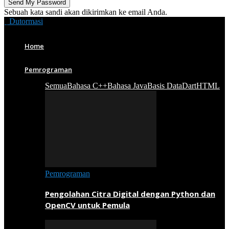
Sebuah kata sandi akan dikirimkan ke email Anda.
Dutormasi
Home
Pemrograman
Semua
Bahasa C++
Bahasa Java
Basis Data
Dart
HTML
Pemrograman
Pengolahan Citra Digital dengan Python dan
OpenCV untuk Pemula