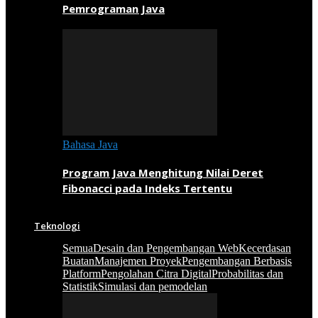
Pemrograman Java
Bahasa Java
Program Java Menghitung Nilai Deret
Fibonacci pada Indeks Tertentu
Teknologi
Semua
Desain dan Pengembangan Web
Kecerdasan
Buatan
Manajemen Proyek
Pengembangan Berbasis
Platform
Pengolahan Citra Digital
Probabilitas dan
Statistik
Simulasi dan pemodelan