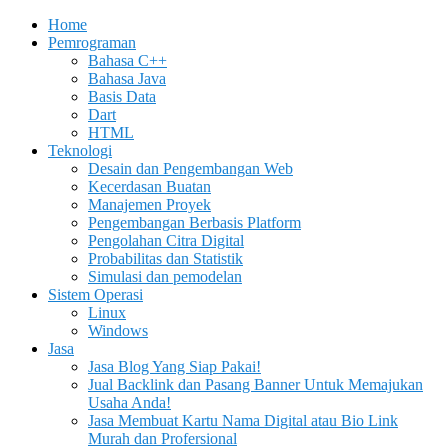
Home
Pemrograman
Bahasa C++
Bahasa Java
Basis Data
Dart
HTML
Teknologi
Desain dan Pengembangan Web
Kecerdasan Buatan
Manajemen Proyek
Pengembangan Berbasis Platform
Pengolahan Citra Digital
Probabilitas dan Statistik
Simulasi dan pemodelan
Sistem Operasi
Linux
Windows
Jasa
Jasa Blog Yang Siap Pakai!
Jual Backlink dan Pasang Banner Untuk Memajukan
Usaha Anda!
Jasa Membuat Kartu Nama Digital atau Bio Link
Murah dan Profersional