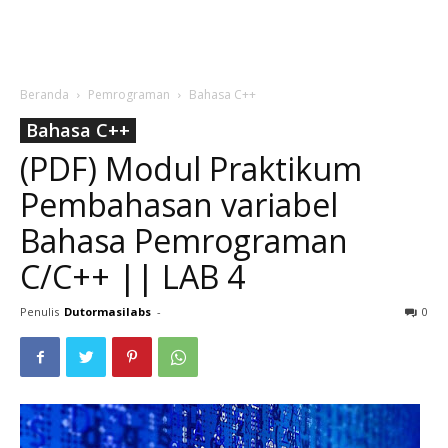
Beranda
Pemrograman
Bahasa C++
Bahasa C++
(PDF) Modul Praktikum
Pembahasan variabel
Bahasa Pemrograman
C/C++ || LAB 4
Penulis
Dutormasilabs
-
0