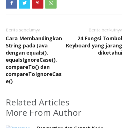
Berita sebelumya
Berita berikutnya
Cara Membandingkan
24 Fungsi Tombol
String pada Java
Keyboard yang jarang
dengan equals(),
diketahui
equalsIgnoreCase(),
compareTo() dan
compareToIgnoreCas
e()
Related Articles
More From Author