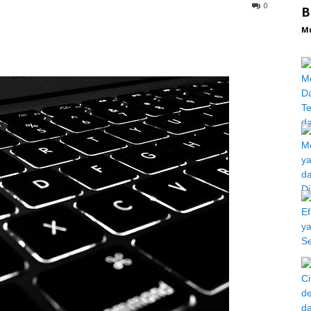
0
B
M