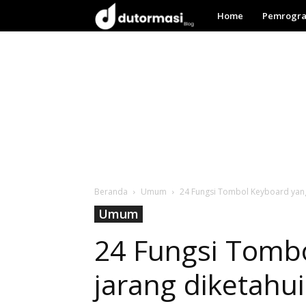
Dutormasi
Home
Pemrogr
Beranda
Umum
24 Fungsi Tombol Keyboard yang
Umum
24 Fungsi Tomb
jarang diketahui