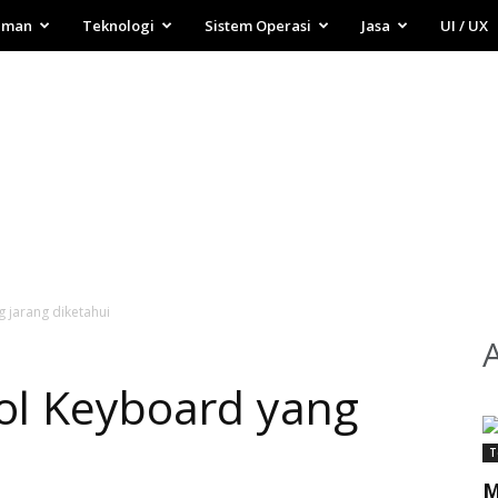
aman
Teknologi
Sistem Operasi
Jasa
UI / UX
 jarang diketahui
ol Keyboard yang
T
M