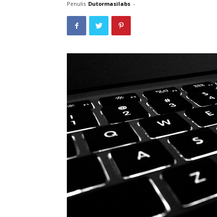
Penulis
Dutormasilabs
-