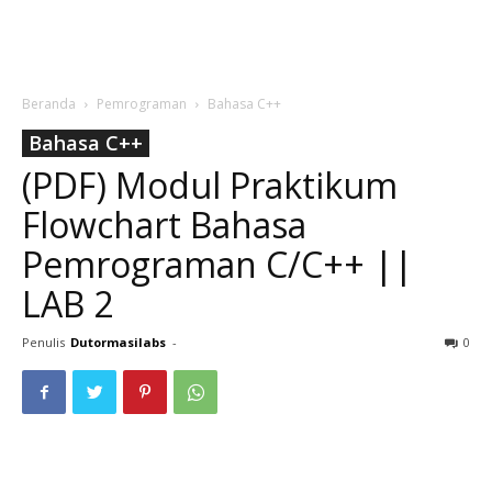
Beranda
Pemrograman
Bahasa C++
Bahasa C++
(PDF) Modul Praktikum
Flowchart Bahasa
Pemrograman C/C++ ||
LAB 2
Penulis
Dutormasilabs
-
0