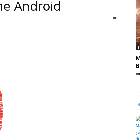
e Android
0
T
M
B
M