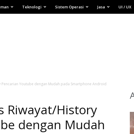
aman
Teknologi
Sistem Operasi
Jasa
UI / UX
y Pencarian Youtube dengan Mudah pada Smartphone Android
 Riwayat/History
ube dengan Mudah