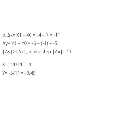
b. Δx= X1 – X0 = -4 – 7 = -11
Δy= Y1 – Y0 = -6 – (-1) = -5
|Δy|>|Δx|, maka step |Δx|= 11
X= -11/11 = -1
Y= -5/11 = -0,45