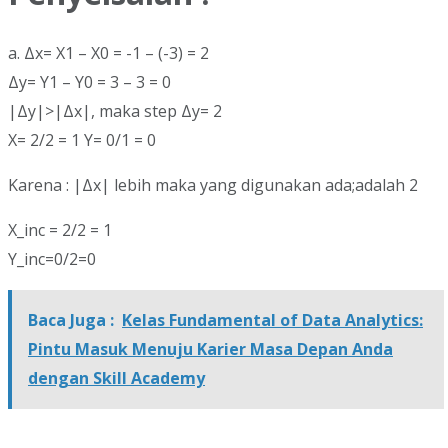
a. Δx= X1 – X0 = -1 – (-3) = 2
Δy= Y1 – Y0 = 3 – 3 = 0
|Δy|>|Δx|, maka step Δy= 2
X= 2/2 = 1 Y= 0/1 = 0
Karena : |Δx| lebih maka yang digunakan ada;adalah 2
X_inc = 2/2 = 1
Y_inc=0/2=0
Baca Juga :
Kelas Fundamental of Data Analytics:
Pintu Masuk Menuju Karier Masa Depan Anda
dengan Skill Academy