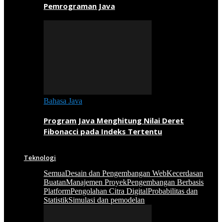
Pemrograman Java
Bahasa Java
Program Java Menghitung Nilai Deret
Fibonacci pada Indeks Tertentu
Teknologi
Semua
Desain dan Pengembangan Web
Kecerdasan
Buatan
Manajemen Proyek
Pengembangan Berbasis
Platform
Pengolahan Citra Digital
Probabilitas dan
Statistik
Simulasi dan pemodelan