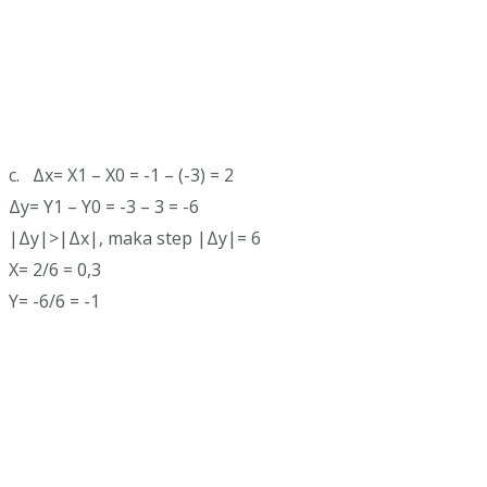
c. Δx= X1 – X0 = -1 – (-3) = 2
Δy= Y1 – Y0 = -3 – 3 = -6
|Δy|>|Δx|, maka step |Δy|= 6
X= 2/6 = 0,3
Y= -6/6 = -1