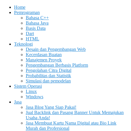
Home
Pemrograman
Bahasa C++
Bahasa Java
Basis Data
Dart
HTML
Teknologi
Desain dan Pengembangan Web
Kecerdasan Buatan
Manajemen Proyek
Pengembangan Berbasis Platform
Pengolahan Citra Digital
Probabilitas dan Statistik
Simulasi dan pemodelan
Sistem Operasi
Linux
Windows
Jasa
Jasa Blog Yang Siap Pakai!
Jual Backlink dan Pasang Banner Untuk Memajukan
Usaha Anda!
Jasa Membuat Kartu Nama Digital atau Bio Link
Murah dan Profersional