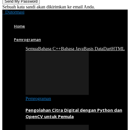
Sebuah kata sandi akan dikirimkan ke email Anda.
Dutormasi
Home
Pemrograman
Semua
Bahasa C++
Bahasa Java
Basis Data
Dart
HTML
Pemrograman
Pengolahan Citra Digital dengan Python dan
OpenCV untuk Pemula