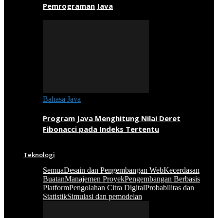
Pemrograman Java
Bahasa Java
Program Java Menghitung Nilai Deret
Fibonacci pada Indeks Tertentu
Teknologi
Semua
Desain dan Pengembangan Web
Kecerdasan
Buatan
Manajemen Proyek
Pengembangan Berbasis
Platform
Pengolahan Citra Digital
Probabilitas dan
Statistik
Simulasi dan pemodelan