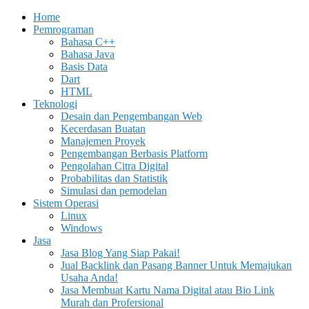
Home
Pemrograman
Bahasa C++
Bahasa Java
Basis Data
Dart
HTML
Teknologi
Desain dan Pengembangan Web
Kecerdasan Buatan
Manajemen Proyek
Pengembangan Berbasis Platform
Pengolahan Citra Digital
Probabilitas dan Statistik
Simulasi dan pemodelan
Sistem Operasi
Linux
Windows
Jasa
Jasa Blog Yang Siap Pakai!
Jual Backlink dan Pasang Banner Untuk Memajukan
Usaha Anda!
Jasa Membuat Kartu Nama Digital atau Bio Link
Murah dan Profersional