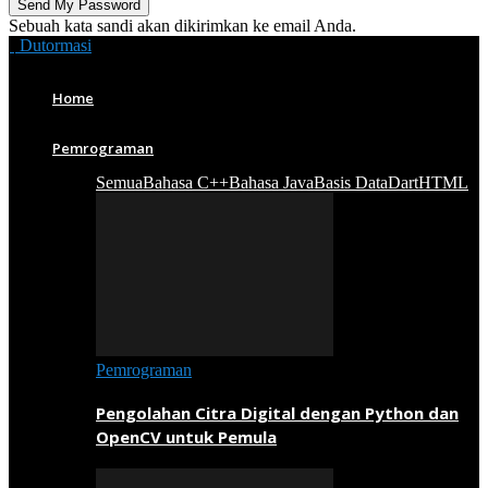
Sebuah kata sandi akan dikirimkan ke email Anda.
Dutormasi
Home
Pemrograman
Semua
Bahasa C++
Bahasa Java
Basis Data
Dart
HTML
Pemrograman
Pengolahan Citra Digital dengan Python dan
OpenCV untuk Pemula