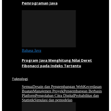
Pemrograman Java
Bahasa Java
Program Java Menghitung Nilai Deret
Fibonacci pada Indeks Tertentu
Teknologi
Semua
Desain dan Pengembangan Web
Kecerdasan
Buatan
Manajemen Proyek
Pengembangan Berbasis
Platform
Pengolahan Citra Digital
Probabilitas dan
Statistik
Simulasi dan pemodelan