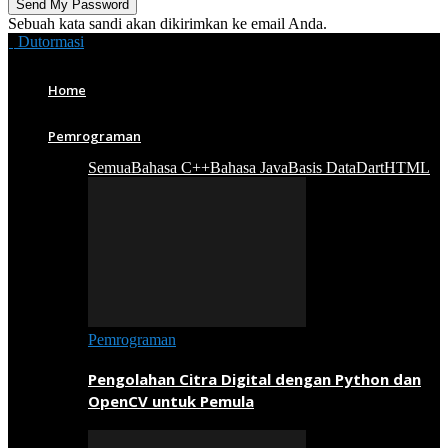
Sebuah kata sandi akan dikirimkan ke email Anda.
Dutormasi
Home
Pemrograman
Semua
Bahasa C++
Bahasa Java
Basis Data
Dart
HTML
Pemrograman
Pengolahan Citra Digital dengan Python dan
OpenCV untuk Pemula