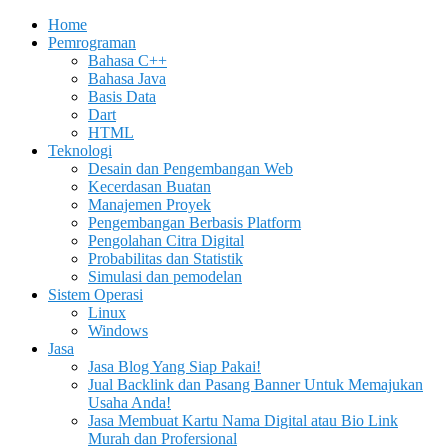
Home
Pemrograman
Bahasa C++
Bahasa Java
Basis Data
Dart
HTML
Teknologi
Desain dan Pengembangan Web
Kecerdasan Buatan
Manajemen Proyek
Pengembangan Berbasis Platform
Pengolahan Citra Digital
Probabilitas dan Statistik
Simulasi dan pemodelan
Sistem Operasi
Linux
Windows
Jasa
Jasa Blog Yang Siap Pakai!
Jual Backlink dan Pasang Banner Untuk Memajukan
Usaha Anda!
Jasa Membuat Kartu Nama Digital atau Bio Link
Murah dan Profersional