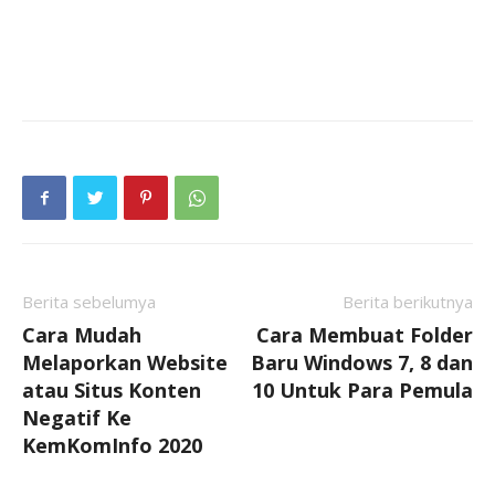
Berita sebelumya
Berita berikutnya
Cara Mudah
Cara Membuat Folder
Melaporkan Website
Baru Windows 7, 8 dan
atau Situs Konten
10 Untuk Para Pemula
Negatif Ke
KemKomInfo 2020