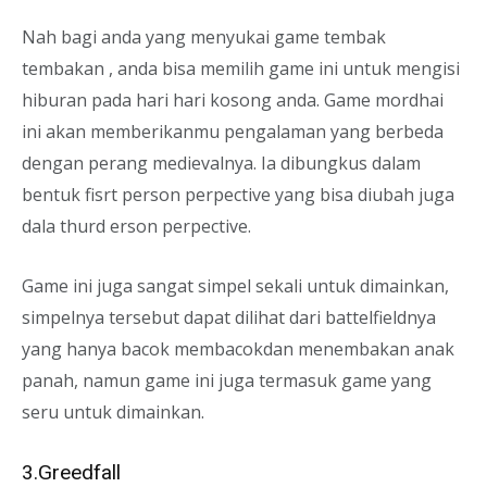
Nah bagi anda yang menyukai game tembak
tembakan , anda bisa memilih game ini untuk mengisi
hiburan pada hari hari kosong anda. Game mordhai
ini akan memberikanmu pengalaman yang berbeda
dengan perang medievalnya. Ia dibungkus dalam
bentuk fisrt person perpective yang bisa diubah juga
dala thurd erson perpective.
Game ini juga sangat simpel sekali untuk dimainkan,
simpelnya tersebut dapat dilihat dari battelfieldnya
yang hanya bacok membacokdan menembakan anak
panah, namun game ini juga termasuk game yang
seru untuk dimainkan.
3.Greedfall