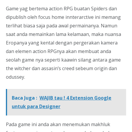
Game yag bertema action RPG buatan Spiders dan
dipublish oleh focus home innterarctive ini memang
terlihat biasa saja pada awal permainanya. Namun
saat anda memainkan lama kelamaan, maka nuansa
Eropanya yang kental dengan pergerakan kamera
dan elemen action RPGnya akan membuat anda
seolah game nya seperti kaawin silang antara game
the witcher dan assasin’s creed sebeum origin dan
odussey.
Baca Juga :
WAJIB tau ! 4 Extension Google
untuk para Designer
Pada game ini anda akan menemukan makhluk