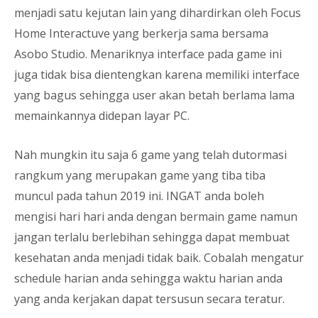
menjadi satu kejutan lain yang dihardirkan oleh Focus
Home Interactuve yang berkerja sama bersama
Asobo Studio. Menariknya interface pada game ini
juga tidak bisa dientengkan karena memiliki interface
yang bagus sehingga user akan betah berlama lama
memainkannya didepan layar PC.
Nah mungkin itu saja 6 game yang telah dutormasi
rangkum yang merupakan game yang tiba tiba
muncul pada tahun 2019 ini. INGAT anda boleh
mengisi hari hari anda dengan bermain game namun
jangan terlalu berlebihan sehingga dapat membuat
kesehatan anda menjadi tidak baik. Cobalah mengatur
schedule harian anda sehingga waktu harian anda
yang anda kerjakan dapat tersusun secara teratur.