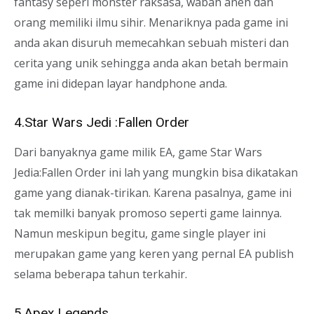
fantasy seperi monster raksasa, wabah aneh dan
orang memiliki ilmu sihir. Menariknya pada game ini
anda akan disuruh memecahkan sebuah misteri dan
cerita yang unik sehingga anda akan betah bermain
game ini didepan layar handphone anda.
4.Star Wars Jedi :Fallen Order
Dari banyaknya game milik EA, game Star Wars
Jedia:Fallen Order ini lah yang mungkin bisa dikatakan
game yang dianak-tirikan. Karena pasalnya, game ini
tak memilki banyak promoso seperti game lainnya.
Namun meskipun begitu, game single player ini
merupakan game yang keren yang pernal EA publish
selama beberapa tahun terkahir.
5.Apex Legends