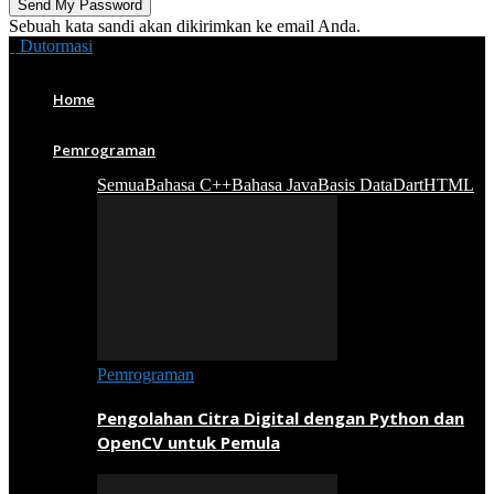
Sebuah kata sandi akan dikirimkan ke email Anda.
Dutormasi
Home
Pemrograman
Semua
Bahasa C++
Bahasa Java
Basis Data
Dart
HTML
Pemrograman
Pengolahan Citra Digital dengan Python dan
OpenCV untuk Pemula