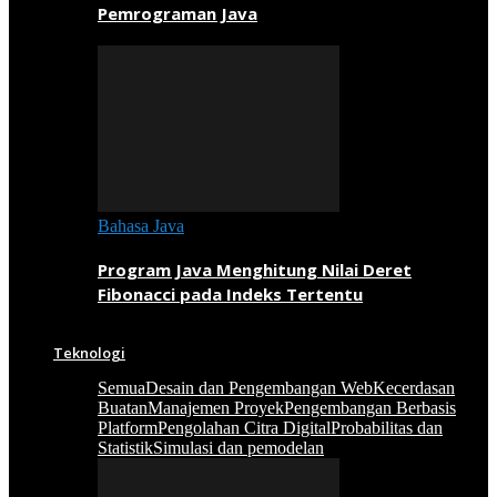
Pemrograman Java
Bahasa Java
Program Java Menghitung Nilai Deret
Fibonacci pada Indeks Tertentu
Teknologi
Semua
Desain dan Pengembangan Web
Kecerdasan
Buatan
Manajemen Proyek
Pengembangan Berbasis
Platform
Pengolahan Citra Digital
Probabilitas dan
Statistik
Simulasi dan pemodelan