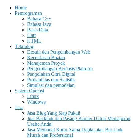
Home
Pemrograman
Bahasa C++
Bahasa Java
Basis Data
Dart
HTML
Teknologi
Desain dan Pengembangan Web
Kecerdasan Buatan
Manajemen Proyek
Pengembangan Berbasis Platform
Pengolahan Citra Digital
Probabilitas dan Statistik
Simulasi dan pemodelan
Sistem Operasi
Linux
Windows
Jasa
Jasa Blog Yang Siap Pakai!
Jual Backlink dan Pasang Banner Untuk Memajukan
Usaha Anda!
Jasa Membuat Kartu Nama Digital atau Bio Link
Murah dan Profersional