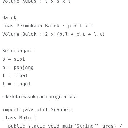
Volume Kubus : s x s x s

Balok

Luas Permukaan Balok : p x l x t

Volume Balok : 2 x (p.l + p.t + l.t)

Keterangan :

s = sisi

p = panjang 

l = lebat

t = tinggi
Oke kita masuk pada program kita :
import java.util.Scanner;

class Main {

  public static void main(String[] args) {
