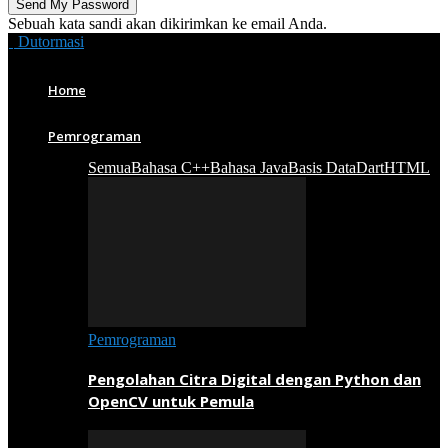
Sebuah kata sandi akan dikirimkan ke email Anda.
Dutormasi
Home
Pemrograman
Semua
Bahasa C++
Bahasa Java
Basis Data
Dart
HTML
Pemrograman
Pengolahan Citra Digital dengan Python dan
OpenCV untuk Pemula