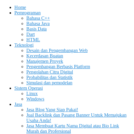
Home
Pemrograman
Bahasa C++
Bahasa Java
Basis Data
Dart
HTML
Teknologi
Desain dan Pengembangan Web
Kecerdasan Buatan
Manajemen Proyek
Pengembangan Berbasis Platform
Pengolahan Citra Digital
Probabilitas dan Statistik
Simulasi dan pemodelan
Sistem Operasi
Linux
Windows
Jasa
Jasa Blog Yang Siap Pakai!
Jual Backlink dan Pasang Banner Untuk Memajukan
Usaha Anda!
Jasa Membuat Kartu Nama Digital atau Bio Link
Murah dan Profersional