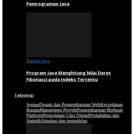
Pemrograman Java
Bahasa Java
Program Java Menghitung Nilai Deret
Fibonacci pada Indeks Tertentu
Teknologi
Semua
Desain dan Pengembangan Web
Kecerdasan
Buatan
Manajemen Proyek
Pengembangan Berbasis
Platform
Pengolahan Citra Digital
Probabilitas dan
Statistik
Simulasi dan pemodelan