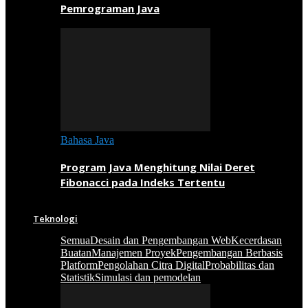
Pemrograman Java
Bahasa Java
Program Java Menghitung Nilai Deret
Fibonacci pada Indeks Tertentu
Teknologi
Semua
Desain dan Pengembangan Web
Kecerdasan
Buatan
Manajemen Proyek
Pengembangan Berbasis
Platform
Pengolahan Citra Digital
Probabilitas dan
Statistik
Simulasi dan pemodelan