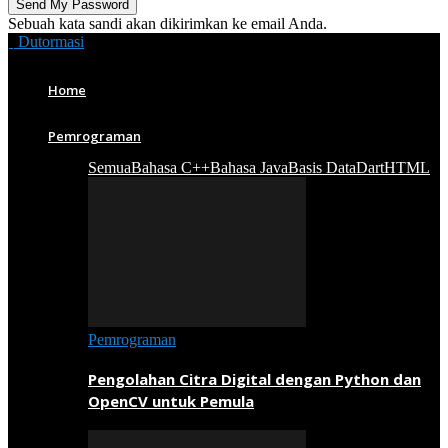
Sebuah kata sandi akan dikirimkan ke email Anda.
Dutormasi
Home
Pemrograman
Semua
Bahasa C++
Bahasa Java
Basis Data
Dart
HTML
Pemrograman
Pengolahan Citra Digital dengan Python dan
OpenCV untuk Pemula