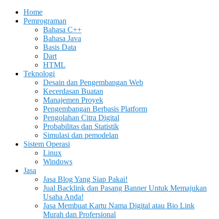
Home
Pemrograman
Bahasa C++
Bahasa Java
Basis Data
Dart
HTML
Teknologi
Desain dan Pengembangan Web
Kecerdasan Buatan
Manajemen Proyek
Pengembangan Berbasis Platform
Pengolahan Citra Digital
Probabilitas dan Statistik
Simulasi dan pemodelan
Sistem Operasi
Linux
Windows
Jasa
Jasa Blog Yang Siap Pakai!
Jual Backlink dan Pasang Banner Untuk Memajukan
Usaha Anda!
Jasa Membuat Kartu Nama Digital atau Bio Link
Murah dan Profersional