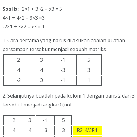
Soal b
: 2×1 + 3×2 – x3 = 5
4×1 + 4×2 – 3×3 =3
-2×1 + 3×2 – x3 = 1
1. Cara pertama yang harus dilakukan adalah buatlah
persamaan tersebut menjadi sebuah matriks.
2
3
-1
5
4
4
-3
3
-2
3
-1
1
2. Selanjutnya buatlah pada kolom 1 dengan baris 2 dan 3
tersebut menjadi angka 0 (nol).
2
3
-1
5
4
4
-3
3
R2-4/2R1