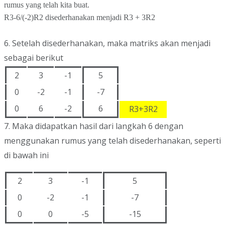
rumus yang telah kita buat.
R3-6/(-2)R2 disederhanakan menjadi R3 + 3R2
6. Setelah disederhanakan, maka matriks akan menjadi
sebagai berikut
2
3
-1
5
0
-2
-1
-7
0
6
-2
6
R3+3R2
7. Maka didapatkan hasil dari langkah 6 dengan
menggunakan rumus yang telah disederhanakan, seperti
di bawah ini
2
3
-1
5
0
-2
-1
-7
0
0
-5
-15