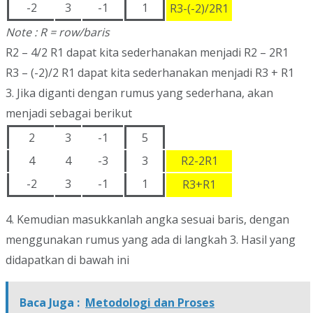
-2
3
-1
1
R3-(-2)/2R1
Note : R = row/baris
R2 – 4/2 R1 dapat kita sederhanakan menjadi R2 – 2R1
R3 – (-2)/2 R1 dapat kita sederhanakan menjadi R3 + R1
3. Jika diganti dengan rumus yang sederhana, akan
menjadi sebagai berikut
2
3
-1
5
4
4
-3
3
R2-2R1
-2
3
-1
1
R3+R1
4. Kemudian masukkanlah angka sesuai baris, dengan
menggunakan rumus yang ada di langkah 3. Hasil yang
didapatkan di bawah ini
Baca Juga :
Metodologi dan Proses