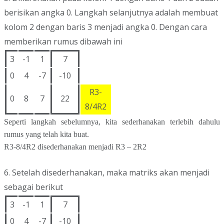
berisikan angka 0. Langkah selanjutnya adalah membuat
kolom 2 dengan baris 3 menjadi angka 0. Dengan cara
memberikan rumus dibawah ini
3
-1
1
7
0
4
-7
-10
R3-
0
8
7
22
8/4R2
Seperti langkah sebelumnya, kita sederhanakan terlebih dahulu
rumus yang telah kita buat.
R3-8/4R2 disederhanakan menjadi R3 – 2R2
6. Setelah disederhanakan, maka matriks akan menjadi
sebagai berikut
3
-1
1
7
0
4
-7
-10