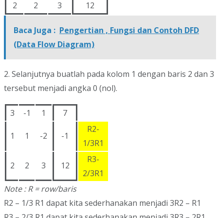
2
2
3
12
Baca Juga :
Pengertian , Fungsi dan Contoh DFD
(Data Flow Diagram)
2. Selanjutnya buatlah pada kolom 1 dengan baris 2 dan 3
tersebut menjadi angka 0 (nol).
3
-1
1
7
R2-
1
1
-2
-1
1/3R1
R3-
2
2
3
12
2/3R1
Note : R = row/baris
R2 – 1/3 R1 dapat kita sederhanakan menjadi 3R2 – R1
R3 – 2/3 R1 dapat kita sederhanakan menjadi 3R3 – 2R1