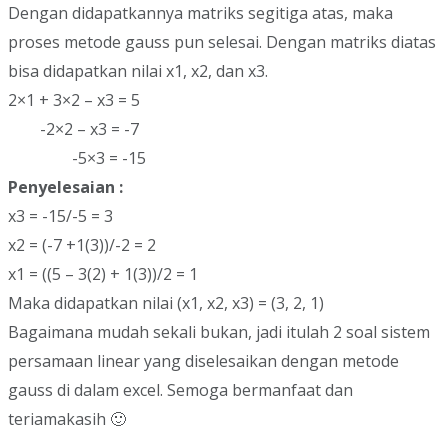
Dengan didapatkannya matriks segitiga atas, maka
proses metode gauss pun selesai. Dengan matriks diatas
bisa didapatkan nilai x1, x2, dan x3.
2×1 + 3×2 – x3 = 5
-2×2 – x3 = -7
-5×3 = -15
Penyelesaian :
x3 = -15/-5 = 3
x2 = (-7 +1(3))/-2 = 2
x1 = ((5 – 3(2) + 1(3))/2 = 1
Maka didapatkan nilai (x1, x2, x3) = (3, 2, 1)
Bagaimana mudah sekali bukan, jadi itulah 2 soal sistem
persamaan linear yang diselesaikan dengan metode
gauss di dalam excel. Semoga bermanfaat dan
teriamakasih 🙂