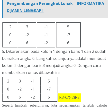
Pengembangan Perangkat Lunak | INFORMATIKA
DIJAMIN LENGKAP !
2
3
-1
5
0
-2
-1
-7
0
6
-2
6
5. Dikarenakan pada kolom 1 dengan baris 1 dan 2 sudah
berisikan angka 0. Langkah selanjutnya adalah membuat
kolom 2 dengan baris 3 menjadi angka 0. Dengan cara
memberikan rumus dibawah ini
2
3
-1
5
0
-2
-1
-7
0
6
-2
6
R3-6/(-2)R2
Seperti langkah sebelumnya, kita sederhanakan terlebih dahulu