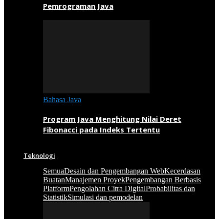
Pemrograman Java
Bahasa Java
Program Java Menghitung Nilai Deret
Fibonacci pada Indeks Tertentu
Teknologi
Semua
Desain dan Pengembangan Web
Kecerdasan
Buatan
Manajemen Proyek
Pengembangan Berbasis
Platform
Pengolahan Citra Digital
Probabilitas dan
Statistik
Simulasi dan pemodelan