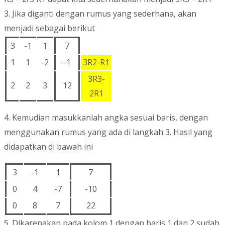
3. Jika diganti dengan rumus yang sederhana, akan
menjadi sebagai berikut
3
-1
1
7
1
1
-2
-1
3R2-R1
3R3-
2
2
3
12
2R1
4. Kemudian masukkanlah angka sesuai baris, dengan
menggunakan rumus yang ada di langkah 3. Hasil yang
didapatkan di bawah ini
3
-1
1
7
0
4
-7
-10
0
8
7
22
5. Dikarenakan pada kolom 1 dengan baris 1 dan 2 sudah