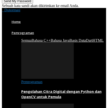
Sebuah kata sandi akan dikirimkan ke email Anda.
Dutormasi
Home
Pemrograman
Semua
Bahasa C++
Bahasa Java
Basis Data
Dart
HTML
Pemrograman
Pengolahan Citra Digital dengan Python dan
OpenCV untuk Pemula