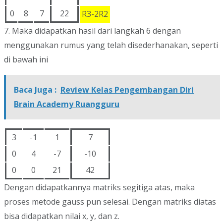
0
8
7
22
R3-2R2
7. Maka didapatkan hasil dari langkah 6 dengan
menggunakan rumus yang telah disederhanakan, seperti
di bawah ini
Baca Juga :
Review Kelas Pengembangan Diri
Brain Academy Ruangguru
3
-1
1
7
0
4
-7
-10
0
0
21
42
Dengan didapatkannya matriks segitiga atas, maka
proses metode gauss pun selesai. Dengan matriks diatas
bisa didapatkan nilai x, y, dan z.