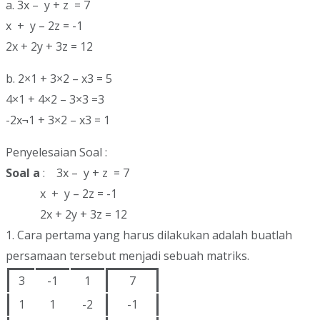
a. 3x – y + z = 7
x + y – 2z = -1
2x + 2y + 3z = 12
b. 2×1 + 3×2 – x3 = 5
4×1 + 4×2 – 3×3 =3
-2x¬1 + 3×2 – x3 = 1
Penyelesaian Soal :
Soal a
: 3x – y + z = 7
x + y – 2z = -1
2x + 2y + 3z = 12
1. Cara pertama yang harus dilakukan adalah buatlah
persamaan tersebut menjadi sebuah matriks.
3
-1
1
7
1
1
-2
-1