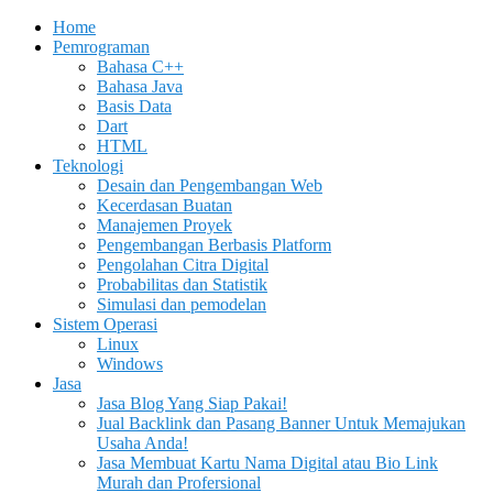
Home
Pemrograman
Bahasa C++
Bahasa Java
Basis Data
Dart
HTML
Teknologi
Desain dan Pengembangan Web
Kecerdasan Buatan
Manajemen Proyek
Pengembangan Berbasis Platform
Pengolahan Citra Digital
Probabilitas dan Statistik
Simulasi dan pemodelan
Sistem Operasi
Linux
Windows
Jasa
Jasa Blog Yang Siap Pakai!
Jual Backlink dan Pasang Banner Untuk Memajukan
Usaha Anda!
Jasa Membuat Kartu Nama Digital atau Bio Link
Murah dan Profersional