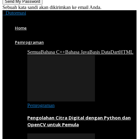
Sebuah kata sandi akan dikirimkan ke email Anda.
Dutormasi
Home
Pemrograman
Semua
Bahasa C++
Bahasa Java
Basis Data
Dart
HTML
Pemrograman
Pengolahan Citra Digital dengan Python dan
OpenCV untuk Pemula