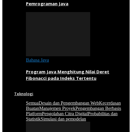
Pemrograman Java
Bahasa Java
Program Java Menghitung Nilai Deret
Fibonacci pada Indeks Tertentu
Teknologi
Semua
Desain dan Pengembangan Web
Kecerdasan
Buatan
Manajemen Proyek
Pengembangan Berbasis
Platform
Pengolahan Citra Digital
Probabilitas dan
Statistik
Simulasi dan pemodelan