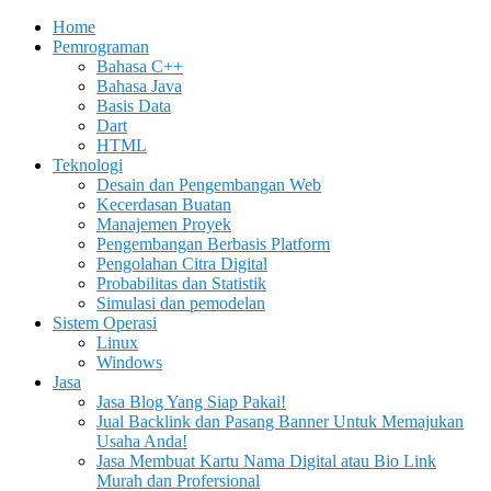
Home
Pemrograman
Bahasa C++
Bahasa Java
Basis Data
Dart
HTML
Teknologi
Desain dan Pengembangan Web
Kecerdasan Buatan
Manajemen Proyek
Pengembangan Berbasis Platform
Pengolahan Citra Digital
Probabilitas dan Statistik
Simulasi dan pemodelan
Sistem Operasi
Linux
Windows
Jasa
Jasa Blog Yang Siap Pakai!
Jual Backlink dan Pasang Banner Untuk Memajukan
Usaha Anda!
Jasa Membuat Kartu Nama Digital atau Bio Link
Murah dan Profersional