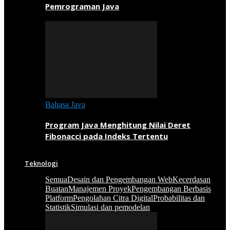
Pemrograman Java
Bahasa Java
Program Java Menghitung Nilai Deret
Fibonacci pada Indeks Tertentu
Teknologi
Semua
Desain dan Pengembangan Web
Kecerdasan
Buatan
Manajemen Proyek
Pengembangan Berbasis
Platform
Pengolahan Citra Digital
Probabilitas dan
Statistik
Simulasi dan pemodelan