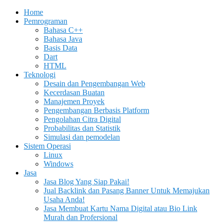
Home
Pemrograman
Bahasa C++
Bahasa Java
Basis Data
Dart
HTML
Teknologi
Desain dan Pengembangan Web
Kecerdasan Buatan
Manajemen Proyek
Pengembangan Berbasis Platform
Pengolahan Citra Digital
Probabilitas dan Statistik
Simulasi dan pemodelan
Sistem Operasi
Linux
Windows
Jasa
Jasa Blog Yang Siap Pakai!
Jual Backlink dan Pasang Banner Untuk Memajukan
Usaha Anda!
Jasa Membuat Kartu Nama Digital atau Bio Link
Murah dan Profersional