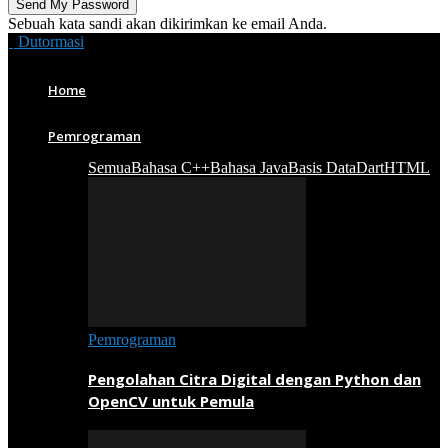
Sebuah kata sandi akan dikirimkan ke email Anda.
Dutormasi
Home
Pemrograman
Semua
Bahasa C++
Bahasa Java
Basis Data
Dart
HTML
Pemrograman
Pengolahan Citra Digital dengan Python dan
OpenCV untuk Pemula