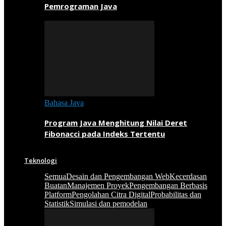
Pemrograman Java
Bahasa Java
Program Java Menghitung Nilai Deret
Fibonacci pada Indeks Tertentu
Teknologi
Semua
Desain dan Pengembangan Web
Kecerdasan
Buatan
Manajemen Proyek
Pengembangan Berbasis
Platform
Pengolahan Citra Digital
Probabilitas dan
Statistik
Simulasi dan pemodelan