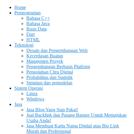
Home
Pemrograman
Bahasa C++
Bahasa Java
Basis Data
Dart
HTML
Teknologi
Desain dan Pengembangan Web
Kecerdasan Buatan
Manajemen Proyek
Pengembangan Berbasis Platform
Pengolahan Citra Digital
Probabilitas dan Statistik
Simulasi dan pemodelan
Sistem Operasi
Linux
Windows
Jasa
Jasa Blog Yang Siap Pakai!
Jual Backlink dan Pasang Banner Untuk Memajukan
Usaha Anda!
Jasa Membuat Kartu Nama Digital atau Bio Link
Murah dan Profersional