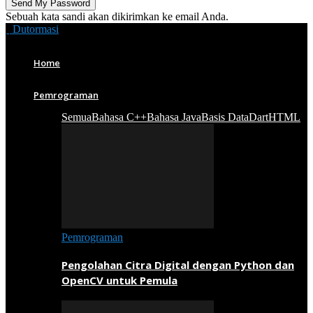
Sebuah kata sandi akan dikirimkan ke email Anda.
Dutormasi
Home
Pemrograman
Semua
Bahasa C++
Bahasa Java
Basis Data
Dart
HTML
Pemrograman
Pengolahan Citra Digital dengan Python dan
OpenCV untuk Pemula