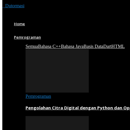
Dutormasi
Home
Pemrograman
Semua
Bahasa C++
Bahasa Java
Basis Data
Dart
HTML
Pemrograman
Pengolahan Citra Digital dengan Python dan O