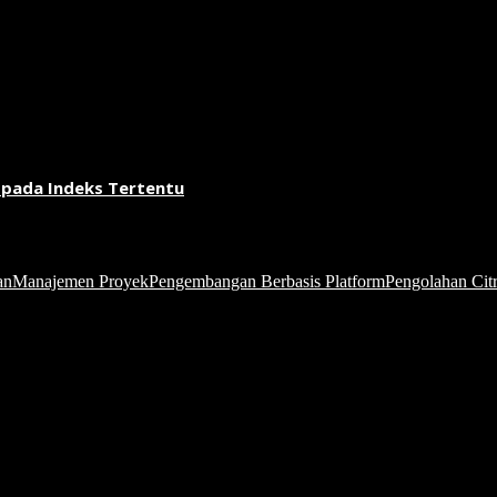
 pada Indeks Tertentu
an
Manajemen Proyek
Pengembangan Berbasis Platform
Pengolahan Citr