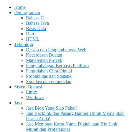
Home
Pemrograman
Bahasa C++
Bahasa Java
Basis Data
Dart
HTML
Teknologi
Desain dan Pengembangan Web
Kecerdasan Buatan
Manajemen Proyek
Pengembangan Berbasis Platform
Pengolahan Citra Digital
Probabilitas dan Statistik
Simulasi dan pemodelan
Sistem Operasi
Linux
Windows
Jasa
Jasa Blog Yang Siap Pakai!
Jual Backlink dan Pasang Banner Untuk Memajukan
Usaha Anda!
Jasa Membuat Kartu Nama Digital atau Bio Link
Murah dan Profersional