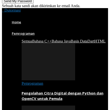
Sebuah kata sandi akan dikirimkan ke email Anda.
Dutormasi
Home
Pemrograman
Semua
Bahasa C++
Bahasa Java
Basis Data
Dart
HTML
Pemrograman
Pengolahan Citra Digital dengan Python dan
OpenCV untuk Pemula