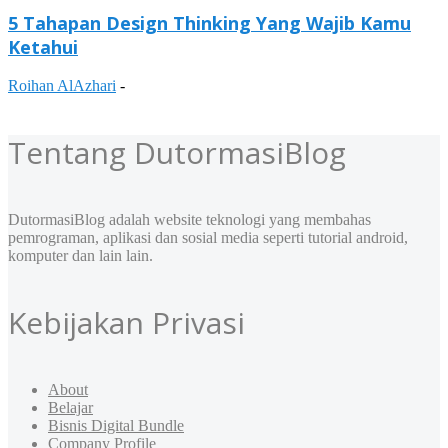
5 Tahapan Design Thinking Yang Wajib Kamu
Ketahui
Roihan AlAzhari
-
Tentang DutormasiBlog
DutormasiBlog adalah website teknologi yang membahas
pemrograman, aplikasi dan sosial media seperti tutorial android,
komputer dan lain lain.
Kebijakan Privasi
About
Belajar
Bisnis Digital Bundle
Company Profile