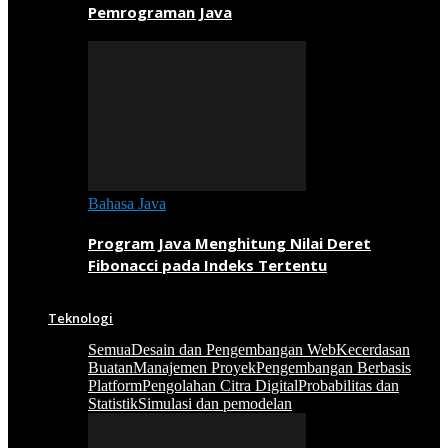
Pemrograman Java
Bahasa Java
Program Java Menghitung Nilai Deret
Fibonacci pada Indeks Tertentu
Teknologi
Semua
Desain dan Pengembangan Web
Kecerdasan
Buatan
Manajemen Proyek
Pengembangan Berbasis
Platform
Pengolahan Citra Digital
Probabilitas dan
Statistik
Simulasi dan pemodelan