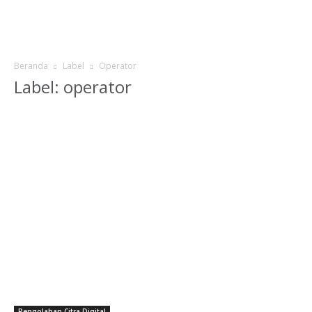
Beranda
Label
Operator
Label: operator
Pengolahan Citra Digital