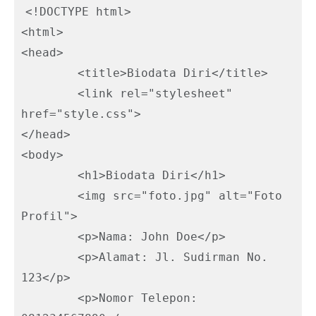
<!DOCTYPE html>

<html>

<head>

	<title>Biodata Diri</title>

	<link rel="stylesheet" 
href="style.css">

</head>

<body>

	<h1>Biodata Diri</h1>

	<img src="foto.jpg" alt="Foto 
Profil">

	<p>Nama: John Doe</p>

	<p>Alamat: Jl. Sudirman No. 
123</p>

	<p>Nomor Telepon: 