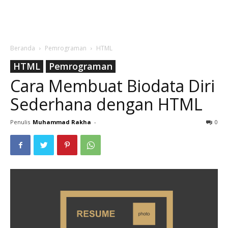
Beranda
Pemrograman
HTML
HTML
Pemrograman
Cara Membuat Biodata Diri
Sederhana dengan HTML
Penulis
Muhammad Rakha
-
0