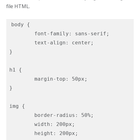
file HTML.
body {

	font-family: sans-serif;

	text-align: center;

}

h1 {

	margin-top: 50px;

}

img {

	border-radius: 50%;

	width: 200px;

	height: 200px;
