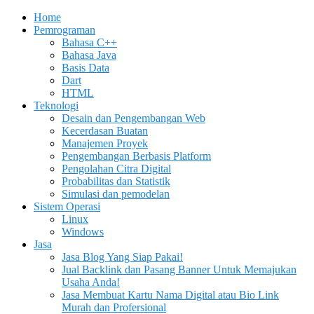
Home
Pemrograman
Bahasa C++
Bahasa Java
Basis Data
Dart
HTML
Teknologi
Desain dan Pengembangan Web
Kecerdasan Buatan
Manajemen Proyek
Pengembangan Berbasis Platform
Pengolahan Citra Digital
Probabilitas dan Statistik
Simulasi dan pemodelan
Sistem Operasi
Linux
Windows
Jasa
Jasa Blog Yang Siap Pakai!
Jual Backlink dan Pasang Banner Untuk Memajukan
Usaha Anda!
Jasa Membuat Kartu Nama Digital atau Bio Link
Murah dan Profersional