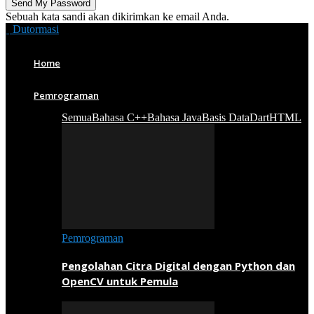
Sebuah kata sandi akan dikirimkan ke email Anda.
Dutormasi
Home
Pemrograman
Semua
Bahasa C++
Bahasa Java
Basis Data
Dart
HTML
Pemrograman
Pengolahan Citra Digital dengan Python dan
OpenCV untuk Pemula