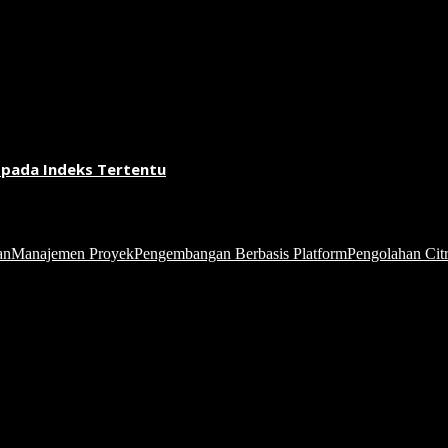
 pada Indeks Tertentu
an
Manajemen Proyek
Pengembangan Berbasis Platform
Pengolahan Citr