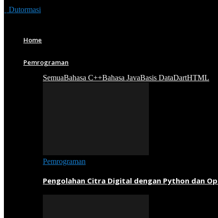
Dutormasi
Home
Pemrograman
Semua
Bahasa C++
Bahasa Java
Basis Data
Dart
HTML
Pemrograman
Pengolahan Citra Digital dengan Python dan O