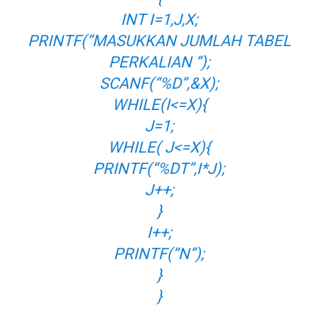
INT I=1,J,X;
PRINTF(“MASUKKAN JUMLAH TABEL
PERKALIAN “);
SCANF(“%D”,&X);
WHILE(I<=X){
J=1;
WHILE( J<=X){
PRINTF(“%DT”,I*J);
J++;
}
I++;
PRINTF(“N”);
}
}